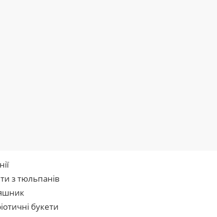
нії
ти з тюльпанів
яшник
іотичні букети