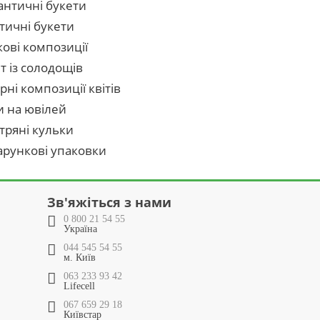
нтичні букети
тичні букети
кові композиції
т із солодощів
рні композиції квітів
и на ювілей
тряні кульки
рункові упаковки
Зв'яжіться з нами
0 800 21 54 55
Україна
044 545 54 55
м. Київ
063 233 93 42
Lifecell
067 659 29 18
Київстар