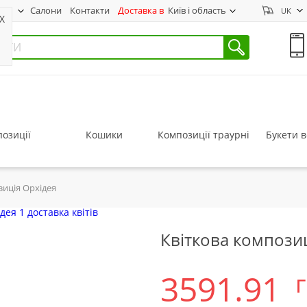
нас
Салони
Контакти
Доставка в
Київ і область
UK
X
озиції
Кошики
Композиції траурні
Букети в
зиція Орхідея
Квіткова компози
3591.91