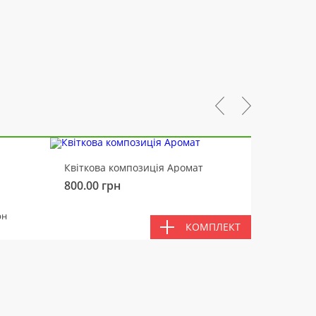
-10%
Квіткова композиція Аромат
Ведмід
800.00
грн
450.00
РАЗ
рн
КОМПЛЕКТ