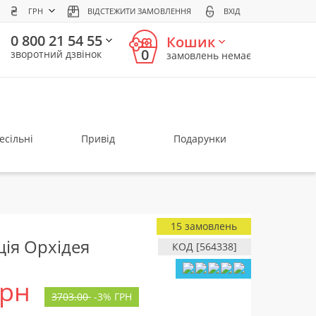
ГРН
ВІДСТЕЖИТИ ЗАМОВЛЕННЯ
ВХІД
0 800 21 54 55
Кошик
0
зворотний дзвінок
замовлень немає
есільні
Привід
Подарунки
15 замовлень
ція Орхідея
КОД [564338]
грн
3703.00
-
3%
ГРН