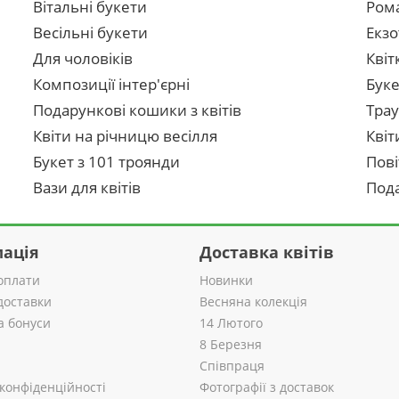
Вітальні букети
Рома
Весільні букети
Екзо
Для чоловіків
Квіт
Композиції інтер'єрні
Буке
Подарункові кошики з квітів
Трау
Квіти на річницю весілля
Квіт
Букет з 101 троянди
Пові
Вази для квітів
Пода
ація
Доставка квітів
оплати
Новинки
доставки
Весняна колекція
а бонуси
14 Лютого
8 Березня
Співпраця
 конфіденційності
Фотографії з доставок