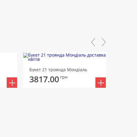
Букет 21 троянда Мондіаль
Букет А
3817.00
3835
грн