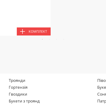
КОМПЛЕКТ
Троянди
Піво
Гортензія
Буке
Гвоздики
Сон
Букети з троянд
Патр