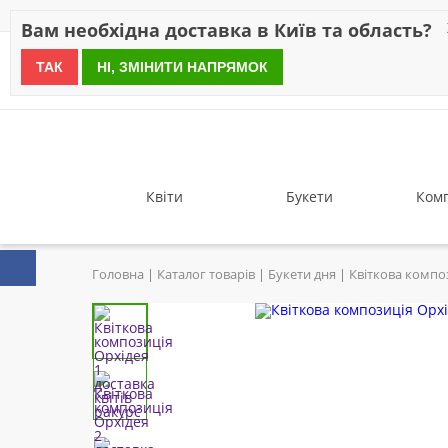
Знижки
Оплата
Доставка
Відгуки
Гарантія
Про 
Вам необхідна доставка в Київ та область?
ТАК
НІ, ЗМІНИТИ НАПРЯМОК
since 1999
Квіти
Букети
Комп
Головна
Каталог товарів
Букети дня
Квіткова компо