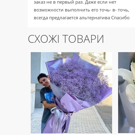
заказ не в первый раз. Даже если нет
возможности выполнить его точь- в- точь,
всегда предлагается альтернатива Спасибо
за внимание и понимание! Успехов вам во
всех начинаниях!
СХОЖІ ТОВАРИ