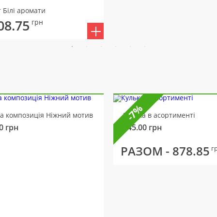
т Білі аромати
08.75
грн
-7%
ва композиція Ніжний мотив
Кулька в асортименті
0
грн
145.00
грн
РАЗОМ -
878.85
г