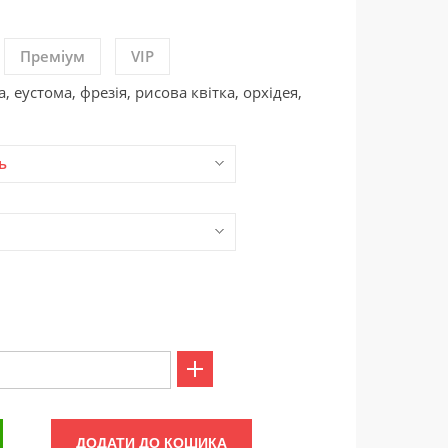
Преміум
VIP
 еустома, фрезія, рисова квітка, орхідея,
ь
ДОДАТИ ДО КОШИКА