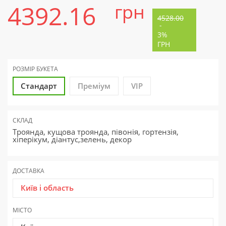
4392.16
грн
4528.00
-
3%
ГРН
РОЗМІР БУКЕТА
Стандарт
Преміум
VIP
СКЛАД
Троянда, кущова троянда, півонія, гортензія,
хіперікум, діантус,зелень, декор
ДОСТАВКА
Київ і область
МІСТО