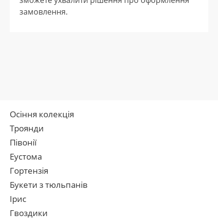
зможете ухвалити рішення про оформлення
замовлення.
Осіння колекція
Троянди
Півонії
Еустома
Гортензія
Букети з тюльпанів
Ірис
Гвоздики