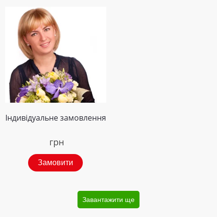
Індивідуальне замовлення
грн
Замовити
Завантажити ще