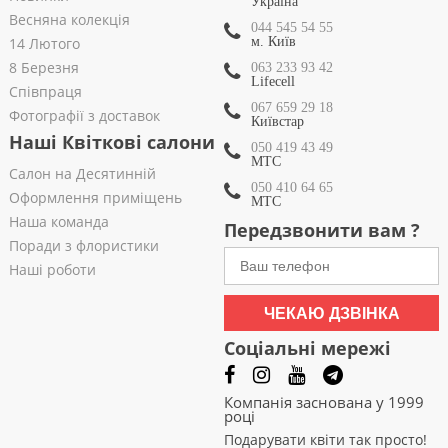
Україна
Весняна колекція
044 545 54 55
14 Лютого
м. Київ
8 Березня
063 233 93 42
Lifecell
Співпраця
067 659 29 18
Фотографії з доставок
Київстар
Наші Квіткові салони
050 419 43 49
МТС
Салон на Десятинній
050 410 64 65
Оформлення приміщень
МТС
Наша команда
Передзвонити вам ?
Поради з флористики
Наші роботи
ЧЕКАЮ ДЗВІНКА
Соціальні мережі
Компанія заснована у 1999
році
Подарувати квіти так просто!