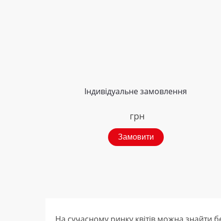
Індивідуальне замовлення
грн
Замовити
На сучасному ринку квітів можна знайти бе