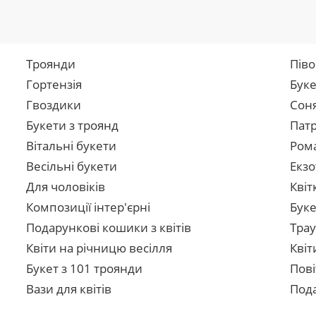
Троянди
Піво
Гортензія
Буке
Гвоздики
Сон
Букети з троянд
Патр
Вітальні букети
Рома
Весільні букети
Екзо
Для чоловіків
Квіт
Композиції інтер'єрні
Буке
Подарункові кошики з квітів
Трау
Квіти на річницю весілля
Квіт
Букет з 101 троянди
Пові
Вази для квітів
Пода