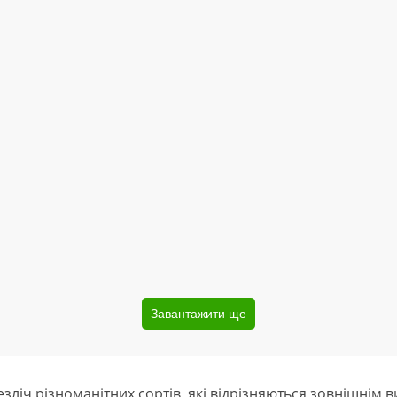
Завантажити ще
зліч різноманітних сортів, які відрізняються зовнішнім