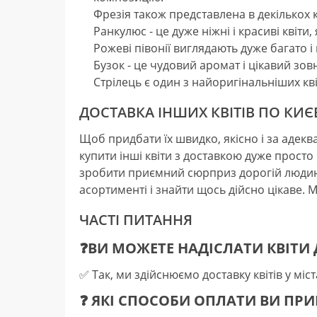
Фрезія також представлена в декількох 
Ранкулюс - це дуже ніжні і красиві квіти
Рожеві півонії виглядають дуже багато 
Бузок - це чудовий аромат і цікавий зов
Стрілець є один з найоригінальніших кв
ДОСТАВКА ІНШИХ КВІТІВ ПО КИЄВУ
Щоб придбати їх швидко, якісно і за адек
купити інші квіти з доставкою дуже прост
зробити приємний сюрприз дорогій людині
асортименті і знайти щось дійсно цікаве. М
ЧАСТІ ПИТАННЯ
❓ВИ МОЖЕТЕ НАДІСЛАТИ КВІТИ 
✅️ Так, ми здійснюємо доставку квітів у міста
❓ ЯКІ СПОСОБИ ОПЛАТИ ВИ ПРИ