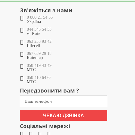
Зв'яжіться з нами
0 800 21 54 55
Україна
044 545 54 55
м. Київ
063 233 93 42
Lifecell
067 659 29 18
Київстар
050 419 43 49
МТС
050 410 64 65
МТС
Передзвонити вам ?
ЧЕКАЮ ДЗВІНКА
Соціальні мережі