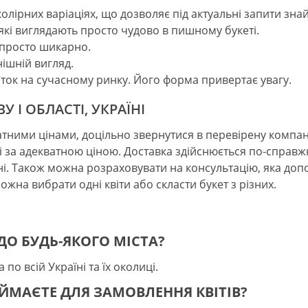
колірних варіаціях, що дозволяє під актуальні запити зн
, які виглядають просто чудово в пишному букеті.
і просто шикарно.
нішній вигляд.
іток на сучасному ринку. Його форма привертає увагу.
 І ОБЛАСТІ, УКРАЇНІ
ватними цінами, доцільно звернутися в перевірену компан
о і за адекватною ціною. Доставка здійснюється по-спра
. Також можна розраховувати на консультацію, яка доп
ожна вибрати одні квіти або скласти букет з різних.
ДО БУДЬ-ЯКОГО МІСТА?
 по всій Україні та їх околиці.
ЙМАЄТЕ ДЛЯ ЗАМОВЛЕННЯ КВІТІВ?