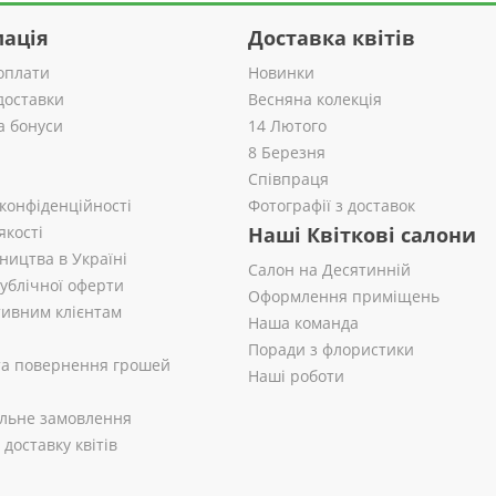
ація
Доставка квітів
оплати
Новинки
доставки
Весняна колекція
а бонуси
14 Лютого
8 Березня
Співпраця
 конфіденційності
Фотографії з доставок
якості
Наші Квіткові салони
ництва в Україні
Салон на Десятинній
публічної оферти
Оформлення приміщень
ивним клієнтам
Наша команда
Поради з флористики
 та повернення грошей
Наші роботи
альне замовлення
доставку квітів