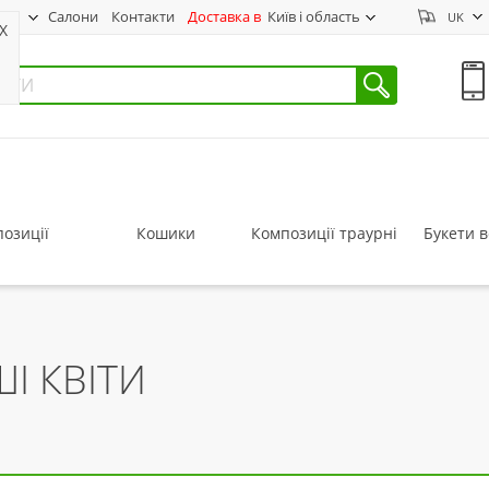
нас
Салони
Контакти
Доставка в
Київ і область
UK
X
озиції
Кошики
Композиції траурні
Букети в
ШІ КВІТИ