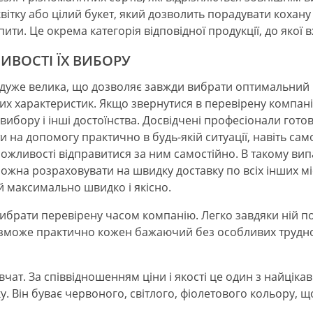
вітку або цілий букет, який дозволить порадувати коха
пити. Це окрема категорія відповідної продукції, до якої 
ЛИВОСТІ ЇХ ВИБОРУ
у дуже велика, що дозволяє завжди вибрати оптимальний ва
нших характеристик. Якщо звернутися в перевірену компа
 вибору і інші достоїнства. Досвідчені професіонали гот
ти на допомогу практично в будь-якій ситуації, навіть са
ожливості відправитися за ним самостійно. В такому вип
на розраховувати на швидку доставку по всіх інших містах
ий максимально швидко і якісно.
вибрати перевірену часом компанію. Легко завдяки ній п
 зможе практично кожен бажаючий без особливих трудно
вчат. За співвідношенням ціни і якості це один з найціка
 Він буває червоного, світлого, фіолетового кольору, щ