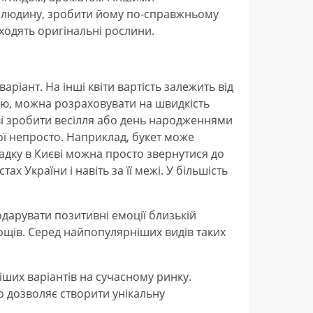
ну людину, зробити йому по-справжньому
входять оригінальні рослини.
ріант. На інші квіти вартість залежить від
нію, можна розраховувати на швидкість
ові зробити весілля або день народженнями
мої непросто. Наприклад, букет може
адку в Києві можна просто звернутися до
 України і навіть за її межі. У більшість
одарувати позитивні емоції близькій
щів. Серед найпопулярніших видів таких
віших варіантів на сучасному ринку.
о дозволяє створити унікальну