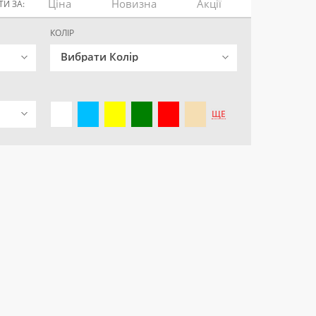
Ціна
Новизна
Акції
И ЗА:
КОЛІР
Вибрати Колір
ЩЕ