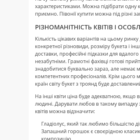
характеристиками. Можна підібрати одну к
приємно. Півонії купити можна під різні за
РІЗНОМАНІТНІСТЬ КВІТІВ І ОСОБ
Кількість цікавих варіантів на цьому ринк
конкретної різновиди, розміру букета і і
доставки, професійні підказки для вдалого
незабутніми. Грамотні фахівці готові прий
знадобитися буквально зараз, але немає м
компетентних професіоналів. Крім цього мож
країн світу букет з троянд буде доставлен
На інші квіти ціна буде адекватною, якщо 
людині. Дарувати любов в такому випадку
квітів можна відзначити:
Гладіолус, який так любимо більшістю ді
Запашний горошок є своєрідною класику.
композицію.