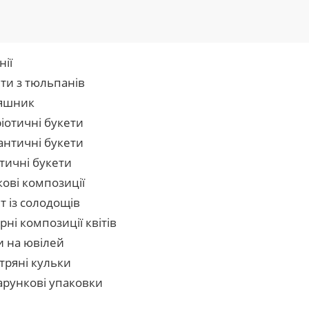
нії
ти з тюльпанів
яшник
іотичні букети
нтичні букети
тичні букети
кові композиції
т із солодощів
рні композиції квітів
и на ювілей
тряні кульки
рункові упаковки