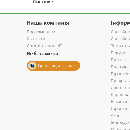
Листівки
Наша компанія
Інформ
Про компанію
Способи 
Контакти
Способи 
Логотип компанії
Знижки т
Веб-камера
Відгуки
Про нас
Трансляція із салону
Політика
Гарантія 
Представ
Договір 
Корпорат
Вакансії
Гарантії
Акції
Індивіду
Міфи про 