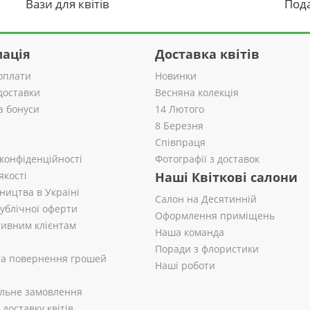
Вази для квітів
Пода
ація
Доставка квітів
оплати
Новинки
доставки
Весняна колекція
а бонуси
14 Лютого
8 Березня
Співпраця
 конфіденційності
Фотографії з доставок
якості
Наші Квіткові салони
ництва в Україні
Салон на Десятинній
публічної оферти
Оформлення приміщень
ивним клієнтам
Наша команда
Поради з флористики
 та повернення грошей
Наші роботи
альне замовлення
доставку квітів