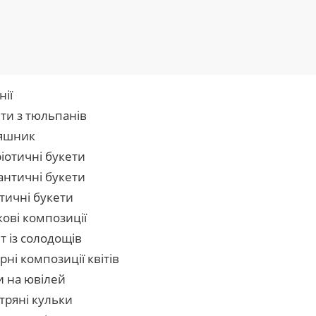
нії
ти з тюльпанів
яшник
іотичні букети
нтичні букети
тичні букети
кові композиції
т із солодощів
рні композиції квітів
и на ювілей
тряні кульки