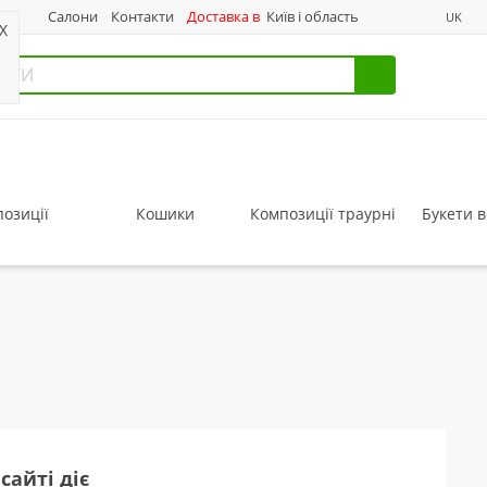
нас
Салони
Контакти
Доставка в
Київ і область
UK
X
озиції
Кошики
Композиції траурні
Букети в
сайті діє