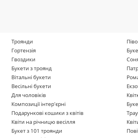
Троянди
Піво
Гортензія
Буке
Гвоздики
Сон
Букети з троянд
Патр
Вітальні букети
Рома
Весільні букети
Екзо
Для чоловіків
Квіт
Композиції інтер'єрні
Буке
Подарункові кошики з квітів
Трау
Квіти на річницю весілля
Квіт
Букет з 101 троянди
Пові