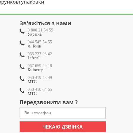
рункові упаковки
Зв'яжіться з нами
0 800 21 54 55
Україна
044 545 54 55
м. Київ
063 233 93 42
Lifecell
067 659 29 18
Київстар
050 419 43 49
МТС
050 410 64 65
МТС
Передзвонити вам ?
ЧЕКАЮ ДЗВІНКА