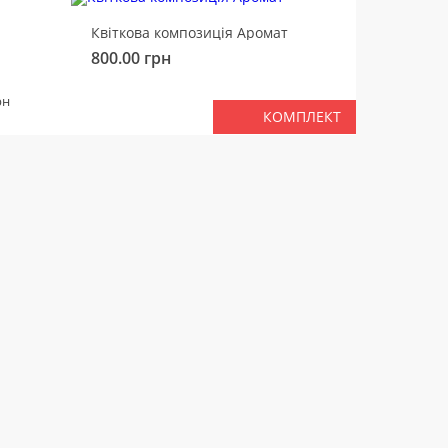
-10%
Квіткова композиція Аромат
Ведмід
800.00
грн
450.00
РАЗ
рн
КОМПЛЕКТ