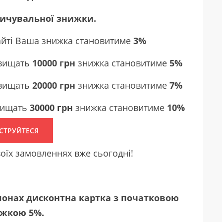
ичувальної знижки.
айті Ваша знижка становитиме
3%
евищать
10000 грн
знижка становитиме
5%
евищать
20000 грн
знижка становитиме
7%
евищать
30000 грн
знижка становитиме
10%
СТРУЙТЕСЯ
воїх замовленнях вже сьогодні!
лонах дисконтна картка з початковою
жкою 5%.