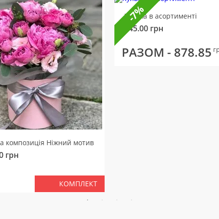
-7%
Кулька в асортименті
145.00
грн
РАЗОМ -
878.85
г
ва композиція Ніжний мотив
0
грн
КОМПЛЕКТ