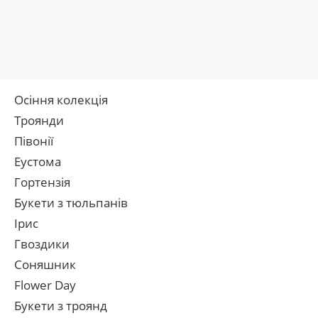
Осіння колекція
Троянди
Півонії
Еустома
Гортензія
Букети з тюльпанів
Ірис
Гвоздики
Соняшник
Flower Day
Букети з троянд