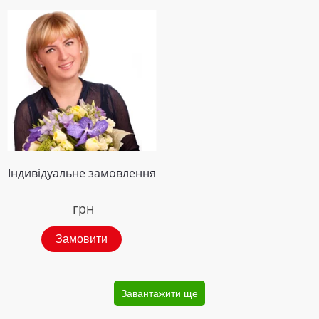
Індивідуальне замовлення
грн
Замовити
Завантажити ще