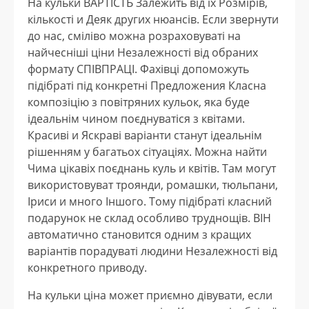
На кульки ВАРТІСТЬ Залежить від їх Розмірів,
кількості и Деяк других нюансів. Если звернути
до нас, сміліво можна розраховуваті на
найчесніші ціни Незалежності від обраних
формату СПІВПРАЦІ. Фахівці допоможуть
підібраті під конкретні Предложения Класна
композіцію з повітряних кульок, яка буде
ідеальнім чином поєднуватіся з квітами.
Красиві и Яскраві варіанти станут ідеальнім
рішенням у багатьох сітуаціях. Можна найти
Чима цікавіх поєднань куль и квітів. Там могут
використовуват троянди, ромашки, тюльпани,
Іриси и много Іншого. Тому підібраті класний
подарунок не склад особливо труднощів. ВІН
автоматично становится одним з кращих
варіантів порадуваті людини Незалежності від
конкретного приводу.
На кульки ціна может приємно дівувати, если