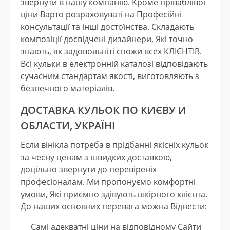
звернути в нашу компанію. Кроме пріваблівої
ціни Варто розраховуваті на Професійні
консультації та інші достоїнства. Складають
композіції досвідчені дизайнери, Які точно
знають, як задовольніті спожи всех КЛІЄНТІВ.
Всі кульки в електронній каталозі відповідають
сучасним стандартам якості, виготовляють з
безпечного матеріалів.
ДОСТАВКА КУЛЬОК ПО КИЄВУ И
ОБЛАСТИ, УКРАЇНІ
Если вінікла потреба в прідбанні якісніх кульок
за чесну ценам з швидких доставкою,
доцільно звернути до перевіреніх
професіоналам. Ми пропонуємо комфортні
умови, Які приємно здівують шкірного клієнта.
До наших основних перевага можна Віднести:
Самі адекватні ціни на відповідному Сайти