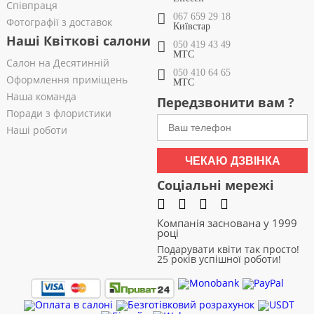
Співпраця
067 659 29 18
Фотографії з доставок
Київстар
Наші Квіткові салони
050 419 43 49
МТС
Салон на Десятинній
050 410 64 65
Оформлення приміщень
МТС
Наша команда
Передзвонити вам ?
Поради з флористики
Наші роботи
ЧЕКАЮ ДЗВІНКА
Соціальні мережі
Компанія заснована у 1999
році
Подарувати квіти так просто!
25 років успішної роботи!