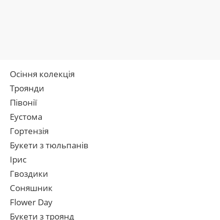
Осіння колекція
Троянди
Півонії
Еустома
Гортензія
Букети з тюльпанів
Ірис
Гвоздики
Соняшник
Flower Day
Букети з троянд