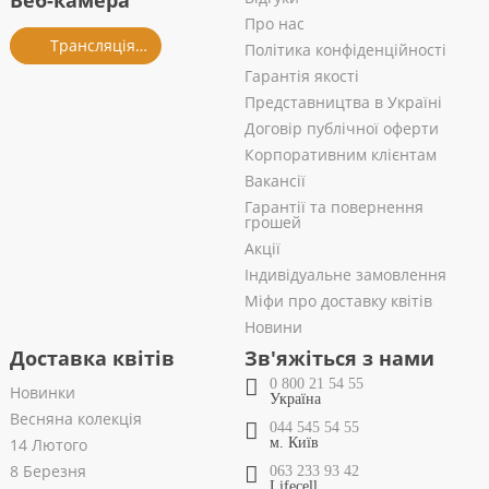
Веб-камера
Про нас
Трансляція із салону
Політика конфіденційності
Гарантія якості
Представництва в Україні
Договір публічної оферти
Корпоративним клієнтам
Вакансії
Гарантії та повернення
грошей
Акції
Індивідуальне замовлення
Міфи про доставку квітів
Новини
Доставка квітів
Зв'яжіться з нами
0 800 21 54 55
Новинки
Україна
Весняна колекція
044 545 54 55
14 Лютого
м. Київ
8 Березня
063 233 93 42
Lifecell