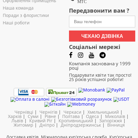
Оформлення приміщень
МТС
Наша команда
Передзвонити вам ?
Поради з флористики
Наші роботи
ЧЕКАЮ ДЗВІНКА
Соціальні мережі
Компанія заснована у 1999
році
Подарувати квіти так просто!
25 років успішної роботи!
Чернівці
|
Чернігів
|
Черкаси
|
Хмельницький
|
Харків
|
Суми
|
Рівне
|
Полтава
|
Одеса
|
Миколаїв
|
Львів
|
Кривий Ріг
|
Кропивницький
|
Запоріжжя
|
Житомир
|
Дніпро
|
Дніпродзержинськ
|
Вінниця
Доставка квітів. Міжнародна кур'єрська служба. Кур'єрська