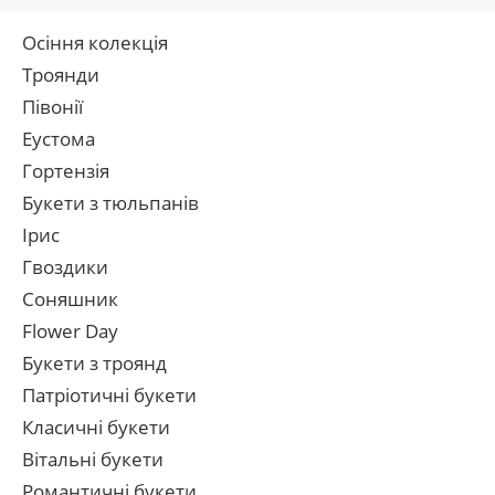
Осіння колекція
Троянди
Півонії
Еустома
Гортензія
Букети з тюльпанів
Ірис
Гвоздики
Соняшник
Flower Day
Букети з троянд
Патріотичні букети
Класичні букети
Вітальні букети
Романтичні букети