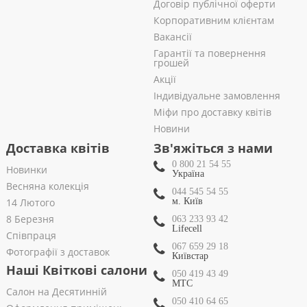
Договір публічної оферти
Корпоративним клієнтам
Вакансії
Гарантії та повернення
грошей
Акції
Індивідуальне замовлення
Міфи про доставку квітів
Новини
Доставка квітів
Зв'яжіться з нами
0 800 21 54 55
Новинки
Україна
Весняна колекція
044 545 54 55
14 Лютого
м. Київ
8 Березня
063 233 93 42
Lifecell
Співпраця
067 659 29 18
Фотографії з доставок
Київстар
Наші Квіткові салони
050 419 43 49
МТС
Салон на Десятинній
050 410 64 65