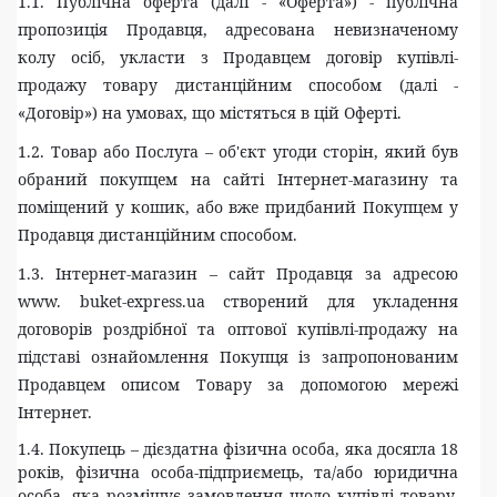
1.1. Публічна оферта (далі - «Оферта») - публічна
пропозиція Продавця, адресована невизначеному
колу осіб, укласти з Продавцем договір купівлі-
продажу товару дистанційним способом (далі -
«Договір») на умовах, що містяться в цій Оферті.
1.2. Товар або Послуга – об'єкт угоди сторін, який був
обраний покупцем на сайті Інтернет-магазину та
поміщений у кошик, або вже придбаний Покупцем у
Продавця дистанційним способом.
1.3. Інтернет-магазин – сайт Продавця за адресою
www. buket-express.ua створений для укладення
договорів роздрібної та оптової купівлі-продажу на
підставі ознайомлення Покупця із запропонованим
Продавцем описом Товару за допомогою мережі
Інтернет.
1.4. Покупець – дієздатна фізична особа, яка досягла 18
років, фізична особа-підприємець, та/або юридична
особа, яка розміщує замовлення щодо купівлі товару,