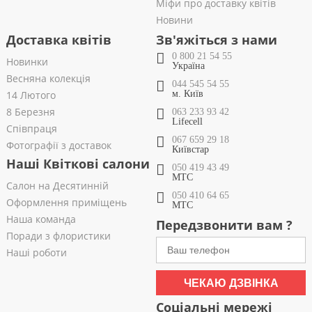
Міфи про доставку квітів
Новини
Доставка квітів
Зв'яжіться з нами
0 800 21 54 55
Новинки
Україна
Весняна колекція
044 545 54 55
14 Лютого
м. Київ
8 Березня
063 233 93 42
Lifecell
Співпраця
067 659 29 18
Фотографії з доставок
Київстар
Наші Квіткові салони
050 419 43 49
МТС
Салон на Десятинній
050 410 64 65
Оформлення приміщень
МТС
Наша команда
Передзвонити вам ?
Поради з флористики
Наші роботи
ЧЕКАЮ ДЗВІНКА
Соціальні мережі