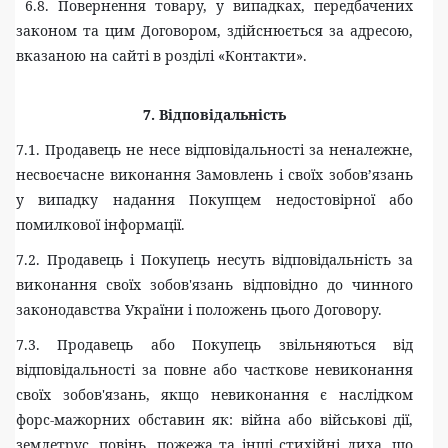
6.8. Повернення товару, у випадках, передбачених
законом та цим Договором, здійснюється за адресою,
вказаною на сайті в розділі «Контакти»
.
7. Відповідальність
7.
1
. Продавець не несе відповідальності за неналежне,
несвоєчасне виконання Замовлень і своїх зобов’язань
у випадку надання Покупцем недостовірної або
помилкової інформації.
7.
2
. Продавець і Покупець несуть відповідальність за
виконання своїх зобов'язань відповідно до чинного
законодавства України і положень цього Договору.
7.
3
. Продавець або Покупець звільняються від
відповідальності за повне або часткове невиконання
своїх зобов'язань, якщо невиконання є наслідком
форс-мажорних обставин як: війна або військові дії,
землетрус, повінь, пожежа та інші стихійні лиха, що