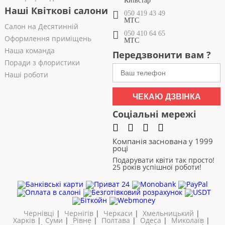
Київстар
Наші Квіткові салони
050 419 43 49
МТС
Салон на Десятинній
050 410 64 65
Оформлення приміщень
МТС
Наша команда
Передзвонити вам ?
Поради з флористики
Наші роботи
ЧЕКАЮ ДЗВІНКА
Соціальні мережі
Компанія заснована у 1999
році
Подарувати квіти так просто!
25 років успішної роботи!
Чернівці
|
Чернігів
|
Черкаси
|
Хмельницький
|
Харків
|
Суми
|
Рівне
|
Полтава
|
Одеса
|
Миколаїв
|