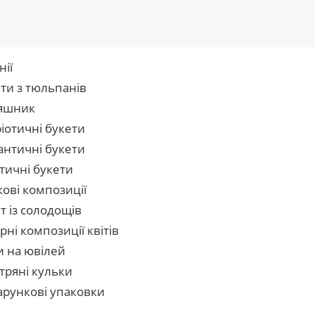
нії
ти з тюльпанів
яшник
іотичні букети
нтичні букети
тичні букети
кові композиції
т із солодощів
рні композиції квітів
и на ювілей
тряні кульки
рункові упаковки