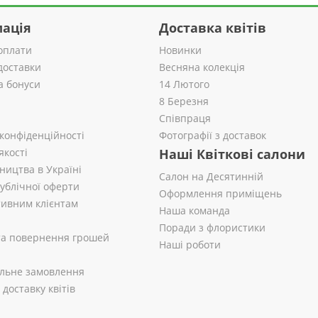
ація
Доставка квітів
оплати
Новинки
доставки
Весняна колекція
а бонуси
14 Лютого
8 Березня
Співпраця
 конфіденційності
Фотографії з доставок
якості
Наші Квіткові салони
ництва в Україні
Салон на Десятинній
публічної оферти
Оформлення приміщень
ивним клієнтам
Наша команда
Поради з флористики
 та повернення грошей
Наші роботи
альне замовлення
доставку квітів