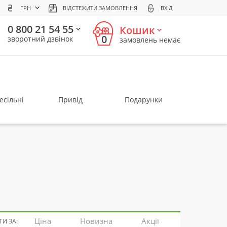
ГРН
ВІДСТЕЖИТИ ЗАМОВЛЕННЯ
ВХІД
0 800 21 54 55
Кошик
0
зворотний дзвінок
замовлень немає
есільні
Привід
Подарунки
Ціна
Новизна
Акції
И ЗА: