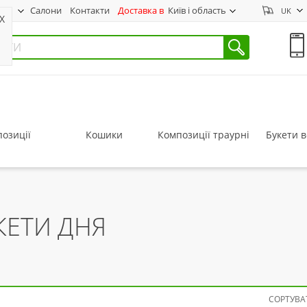
нас
Салони
Контакти
Доставка в
Київ і область
UK
X
озиції
Кошики
Композиції траурні
Букети в
КЕТИ ДНЯ
СОРТУВАТ