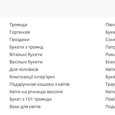
Троянди
Піво
Гортензія
Буке
Гвоздики
Сон
Букети з троянд
Патр
Вітальні букети
Рома
Весільні букети
Екзо
Для чоловіків
Квіт
Композиції інтер'єрні
Буке
Подарункові кошики з квітів
Трау
Квіти на річницю весілля
Квіт
Букет з 101 троянди
Пові
Вази для квітів
Пода