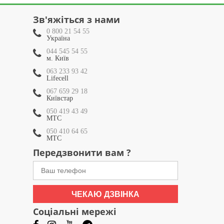
Зв'яжіться з нами
0 800 21 54 55
Україна
044 545 54 55
м. Київ
063 233 93 42
Lifecell
067 659 29 18
Київстар
050 419 43 49
МТС
050 410 64 65
МТС
Передзвонити вам ?
ЧЕКАЮ ДЗВІНКА
Соціальні мережі