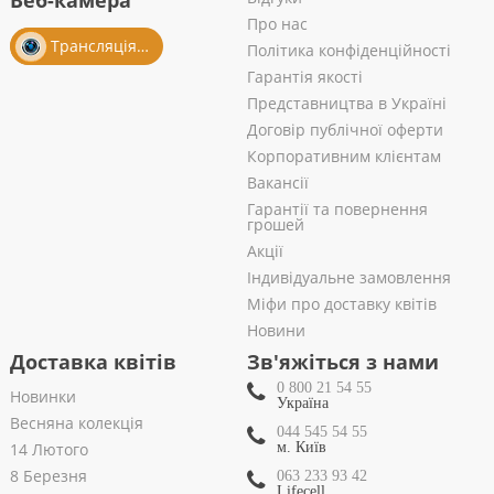
Веб-камера
Про нас
Трансляція із салону
Політика конфіденційності
Гарантія якості
Представництва в Україні
Договір публічної оферти
Корпоративним клієнтам
Вакансії
Гарантії та повернення
грошей
Акції
Індивідуальне замовлення
Міфи про доставку квітів
Новини
Доставка квітів
Зв'яжіться з нами
0 800 21 54 55
Новинки
Україна
Весняна колекція
044 545 54 55
14 Лютого
м. Київ
8 Березня
063 233 93 42
Lifecell