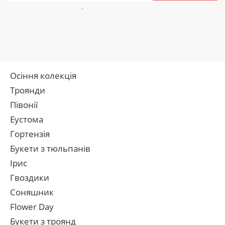
Осіння колекція
Троянди
Півонії
Еустома
Гортензія
Букети з тюльпанів
Ірис
Гвоздики
Соняшник
Flower Day
Букети з троянд