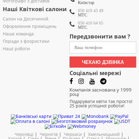
Фотографії з доставок
Київстар
Наші Квіткові салони
050 419 43 49
МТС
Салон на Десятинній
050 410 64 65
Оформлення приміщень
МТС
Наша команда
Передзвонити вам ?
Поради з флористики
Наші роботи
ЧЕКАЮ ДЗВІНКА
Соціальні мережі
Компанія заснована у 1999
році
Подарувати квіти так просто!
25 років успішної роботи!
Чернівці
|
Чернігів
|
Черкаси
|
Хмельницький
|
Харків
|
Суми
|
Рівне
|
Полтава
|
Одеса
|
Миколаїв
|