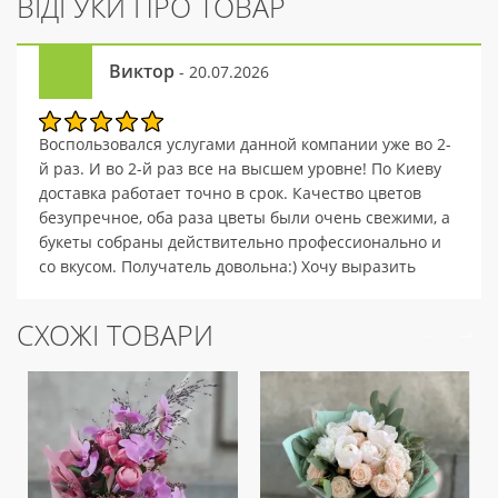
ВІДГУКИ ПРО ТОВАР
Виктор
- 20.07.2026
Воспользовался услугами данной компании уже во 2-
й раз. И во 2-й раз все на высшем уровне! По Киеву
доставка работает точно в срок. Качество цветов
безупречное, оба раза цветы были очень свежими, а
букеты собраны действительно профессионально и
со вкусом. Получатель довольна:) Хочу выразить
огромную благодарность Вашей компании за
качественную и профессиональную работу! В
СХОЖІ ТОВАРИ
качестве пожелания, хотел бы отметить интерес к
перспективному обогащению ассортимента в
разделе "Подарки", в частности, возможность
добавления в качестве подарка шампанского и
конфет.