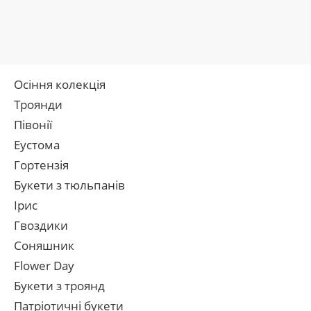
Осіння колекція
Троянди
Півонії
Еустома
Гортензія
Букети з тюльпанів
Ірис
Гвоздики
Соняшник
Flower Day
Букети з троянд
Патріотичні букети