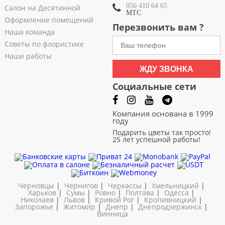
050 410 64 65
Салон на Десятинной
МТС
Оформление помещений
Перезвонить вам ?
Наша команда
Советы по флористике
Наши работы
ЖДУ ЗВОНКА
Социальные сети
Компания основана в 1999
году
Подарить цветы так просто!
25 лет успешной работы!
Черновцы
|
Чернигов
|
Черкассы
|
Хмельницкий
|
Харьков
|
Сумы
|
Ровно
|
Полтава
|
Одесса
|
Николаев
|
Львов
|
Кривой Рог
|
Кропивницкий
|
Запорожье
|
Житомир
|
Днепр
|
Днепродзержинск
|
Винница