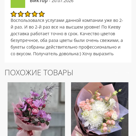
Виктор
- 20.07.2026
Воспользовался услугами данной компании уже во 2-
й раз. И во 2-й раз все на высшем уровне! По Киеву
доставка работает точно в срок. Качество цветов
безупречное, оба раза цветы были очень свежими, а
букеты собраны действительно профессионально и
со вкусом. Получатель довольна:) Хочу выразить
огромную благодарность Вашей компании за
качественную и профессиональную работу! В
ПОХОЖИЕ ТОВАРЫ
качестве пожелания, хотел бы отметить интерес к
перспективному обогащению ассортимента в
разделе "Подарки", в частности, возможность
добавления в качестве подарка шампанского и
конфет.