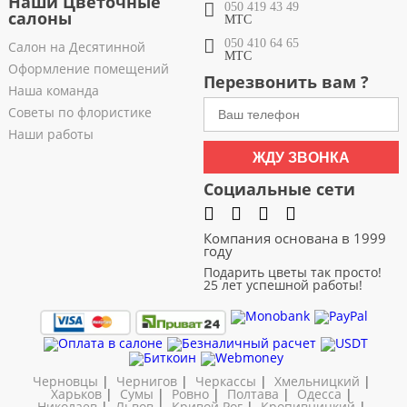
Наши Цветочные
050 419 43 49
салоны
МТС
050 410 64 65
Салон на Десятинной
МТС
Оформление помещений
Перезвонить вам ?
Наша команда
Советы по флористике
Наши работы
ЖДУ ЗВОНКА
Социальные сети
Компания основана в 1999
году
Подарить цветы так просто!
25 лет успешной работы!
Черновцы
|
Чернигов
|
Черкассы
|
Хмельницкий
|
Харьков
|
Сумы
|
Ровно
|
Полтава
|
Одесса
|
Николаев
|
Львов
|
Кривой Рог
|
Кропивницкий
|