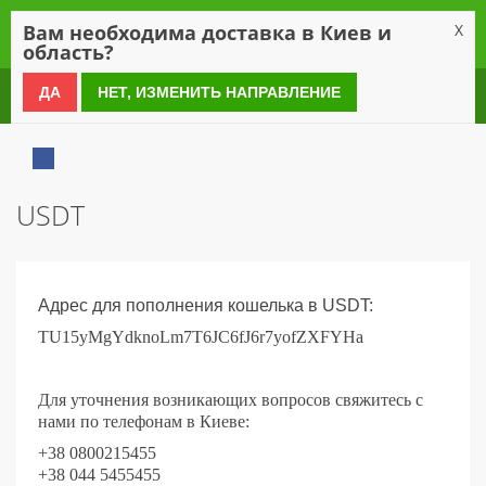
0
Вам необходима доставка в Киев и
X
область?
0 800 21 54 55
ДА
НЕТ, ИЗМЕНИТЬ НАПРАВЛЕНИЕ
USDT
Адрес для пополнения кошелька в
USDT
:
TU15yMgYdknoLm7T6JC6fJ6r7yofZXFYHa
Для уточнения возникающих вопросов свяжитесь с
нами по телефонам в Киеве:
+38 0800215455
+38 044 5455455