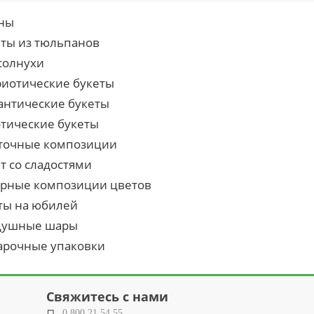
ны
еты из тюльпанов
солнухи
риотические букеты
антические букеты
отические букеты
точные композиции
т со сладостями
урные композиции цветов
ты на юбилей
душные шары
арочные упаковки
Свяжитесь с нами
0 800 21 54 55