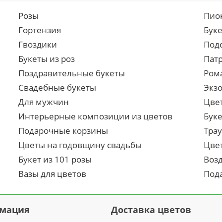
Розы
Пио
Гортензия
Бук
Гвоздики
Под
Букеты из роз
Пат
Поздравительные букеты
Ром
Свадебные букеты
Экз
Для мужчин
Цве
Интерьерные композиции из цветов
Буке
Подарочные корзины
Тра
Цветы на годовщину свадьбы
Цве
Букет из 101 розы
Воз
Вазы для цветов
Под
мация
Доставка цветов