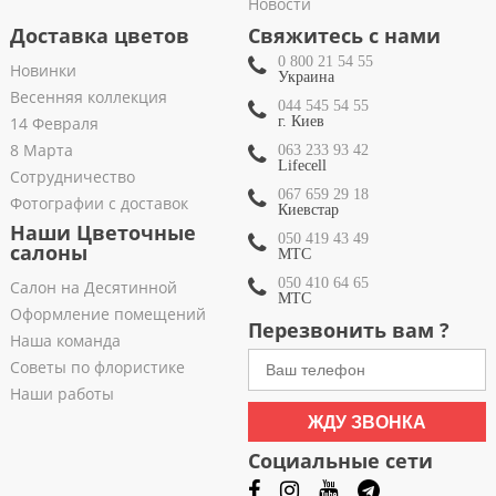
Новости
Доставка цветов
Свяжитесь с нами
0 800 21 54 55
Новинки
Украина
Весенняя коллекция
044 545 54 55
14 Февраля
г. Киев
8 Марта
063 233 93 42
Lifecell
Сотрудничество
067 659 29 18
Фотографии с доставок
Киевстар
Наши Цветочные
050 419 43 49
салоны
МТС
050 410 64 65
Салон на Десятинной
МТС
Оформление помещений
Перезвонить вам ?
Наша команда
Советы по флористике
Наши работы
ЖДУ ЗВОНКА
Социальные сети