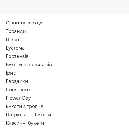
Осіння колекція
Троянди
Півонії
Еустома
Гортензія
Букети з тюльпанів
Ірис
Гвоздики
Соняшник
Flower Day
Букети з троянд
Патріотичні букети
Класичні букети