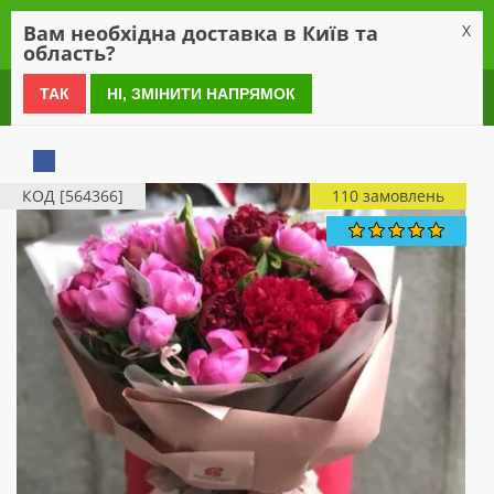
0
Вам необхідна доставка в Київ та
X
область?
0 800 21 54 55
ТАК
НІ, ЗМІНИТИ НАПРЯМОК
КОД [564366]
110 замовлень