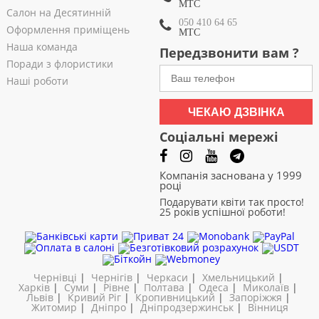
МТС
Салон на Десятинній
050 410 64 65
Оформлення приміщень
МТС
Наша команда
Передзвонити вам ?
Поради з флористики
Наші роботи
ЧЕКАЮ ДЗВІНКА
Соціальні мережі
Компанія заснована у 1999
році
Подарувати квіти так просто!
25 років успішної роботи!
Чернівці
|
Чернігів
|
Черкаси
|
Хмельницький
|
Харків
|
Суми
|
Рівне
|
Полтава
|
Одеса
|
Миколаїв
|
Львів
|
Кривий Ріг
|
Кропивницький
|
Запоріжжя
|
Житомир
|
Дніпро
|
Дніпродзержинськ
|
Вінниця