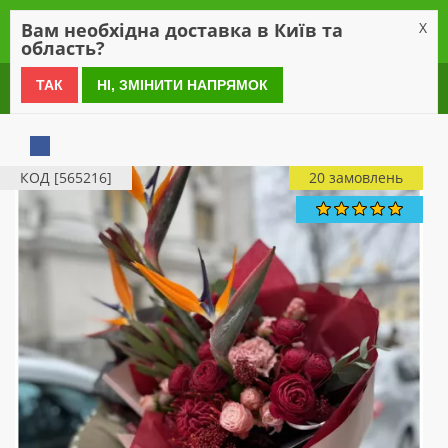
0
Вам необхідна доставка в Київ та
X
область?
0 800 21 54 55
ТАК
НІ, ЗМІНИТИ НАПРЯМОК
КОД [565216]
20 замовлень