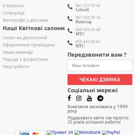
8 Березня
063 233 93 42
Lifecell
Співпраця
067 659 29 18
Фотографії з доставок
Київстар
Наші Квіткові салони
050 419 43 49
МТС
Салон на Десятинній
050 410 64 65
Оформлення приміщень
МТС
Наша команда
Передзвонити вам ?
Поради з флористики
Наші роботи
ЧЕКАЮ ДЗВІНКА
Соціальні мережі
Компанія заснована у 1999
році
Подарувати квіти так просто!
25 років успішної роботи!