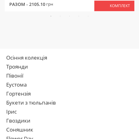
РАЗОМ -
2105.10
грн
КОМПЛЕКТ
Осіння колекція
Троянди
Півонії
Еустома
Гортензія
Букети з тюльпанів
Ірис
Гвоздики
Соняшник
Flower Day