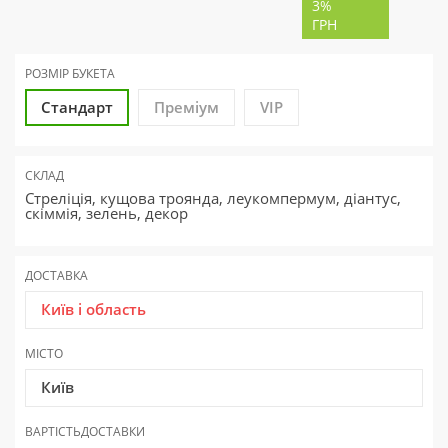
3%
ГРН
РОЗМІР БУКЕТА
Стандарт
Преміум
VIP
СКЛАД
Стреліція, кущова троянда, леукомпермум, діантус,
скіммія, зелень, декор
ДОСТАВКА
Київ і область
МІСТО
Київ
ВАРТІСТЬ
ДОСТАВКИ