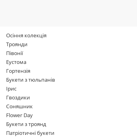
Осіння колекція
Троянди
Півонії
Еустома
Гортензія
Букети з тюльпанів
Ірис
Гвоздики
Соняшник
Flower Day
Букети з троянд
Патріотичні букети