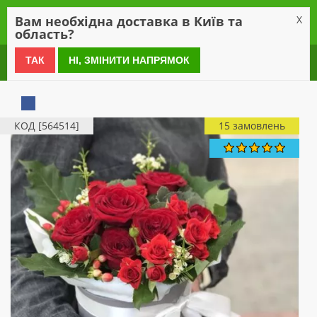
0
Вам необхідна доставка в Київ та
X
область?
0 800 21 54 55
ТАК
НІ, ЗМІНИТИ НАПРЯМОК
КОД [564514]
15 замовлень