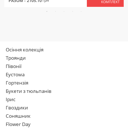
РАЗОМ -
2105.10
грн
КОМПЛЕКТ
Осіння колекція
Троянди
Півонії
Еустома
Гортензія
Букети з тюльпанів
Ірис
Гвоздики
Соняшник
Flower Day