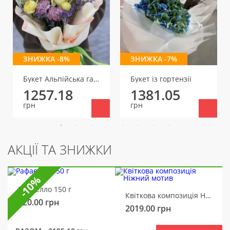
ЗНИЖКА -8%
ЗНИЖКА -7%
Букет Альпійська галявинка
Букет із гортензії
1257.18
1381.05
грн
грн
АКЦІЇ ТА ЗНИЖКИ
-10%
Рафаелло 150 г
Квіткова композиція Ніжний мотив
320.00
грн
2019.00
грн