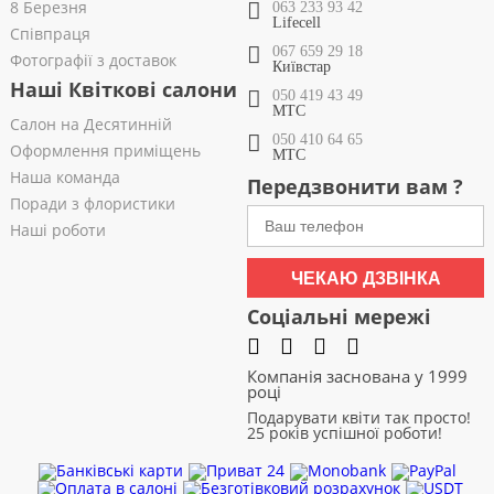
8 Березня
063 233 93 42
Lifecell
Співпраця
067 659 29 18
Фотографії з доставок
Київстар
Наші Квіткові салони
050 419 43 49
МТС
Салон на Десятинній
050 410 64 65
Оформлення приміщень
МТС
Наша команда
Передзвонити вам ?
Поради з флористики
Наші роботи
ЧЕКАЮ ДЗВІНКА
Соціальні мережі
Компанія заснована у 1999
році
Подарувати квіти так просто!
25 років успішної роботи!