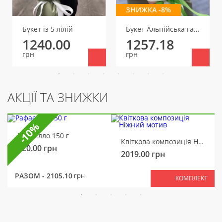
ЗНИЖКА -8%
Букет із 5 лілій
Букет Альпійська галявинка
1240.00
1257.18
грн
грн
АКЦІЇ ТА ЗНИЖКИ
-10%
Рафаелло 150 г
Квіткова композиція Ніжний мотив
320.00
грн
2019.00
грн
РАЗОМ -
2105.10
грн
КОМПЛЕКТ