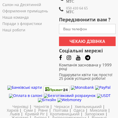
МТС
Салон на Десятинній
050 410 64 65
Оформлення приміщень
МТС
Наша команда
Передзвонити вам ?
Поради з флористики
Наші роботи
ЧЕКАЮ ДЗВІНКА
Соціальні мережі
Компанія заснована у 1999
році
Подарувати квіти так просто!
25 років успішної роботи!
Чернівці
|
Чернігів
|
Черкаси
|
Хмельницький
|
Харків
|
Суми
|
Рівне
|
Полтава
|
Одеса
|
Миколаїв
|
Львів
|
Кривий Ріг
|
Кропивницький
|
Запоріжжя
|
Житомир
|
Дніпро
|
Дніпродзержинськ
|
Вінниця