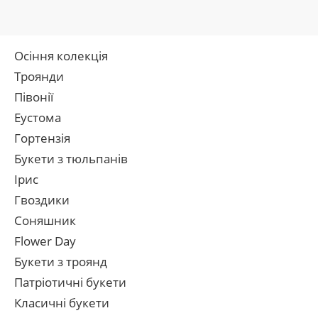
Осіння колекція
Троянди
Півонії
Еустома
Гортензія
Букети з тюльпанів
Ірис
Гвоздики
Соняшник
Flower Day
Букети з троянд
Патріотичні букети
Класичні букети