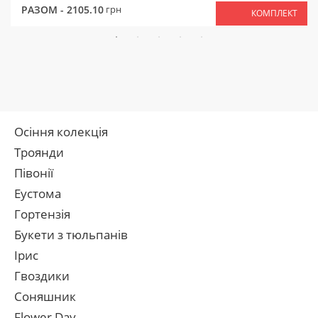
РАЗОМ -
2105.10
грн
КОМПЛЕКТ
Осіння колекція
Троянди
Півонії
Еустома
Гортензія
Букети з тюльпанів
Ірис
Гвоздики
Соняшник
Flower Day