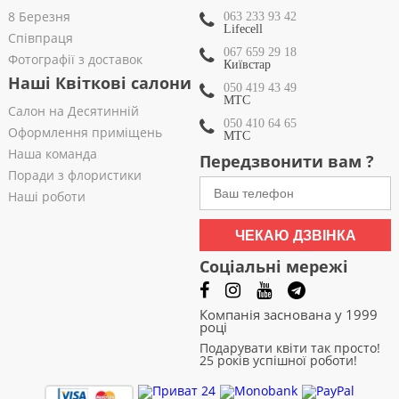
8 Березня
063 233 93 42
Lifecell
Співпраця
067 659 29 18
Фотографії з доставок
Київстар
Наші Квіткові салони
050 419 43 49
МТС
Салон на Десятинній
050 410 64 65
Оформлення приміщень
МТС
Наша команда
Передзвонити вам ?
Поради з флористики
Наші роботи
ЧЕКАЮ ДЗВІНКА
Соціальні мережі
Компанія заснована у 1999
році
Подарувати квіти так просто!
25 років успішної роботи!