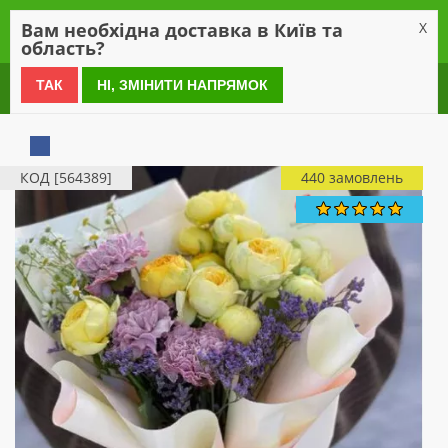
0
Вам необхідна доставка в Київ та
X
область?
0 800 21 54 55
ТАК
НІ, ЗМІНИТИ НАПРЯМОК
КОД [564389]
440 замовлень