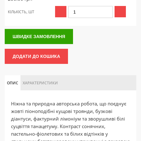
КІЛЬКІСТЬ, ШТ
ШВИДКЕ ЗАМОВЛЕННЯ
ДОДАТИ ДО КОШИКА
ОПИС
ХАРАКТЕРИСТИКИ
Ніжна та природна авторська робота, що поєднує
жовті піоноподібні кущові троянди, бузкові
діантуси, фактурний лімоніум та зворушливі білі
суцвіття танацетуму. Контраст сонячних,
пастельно-фіолетових та білих відтінків у