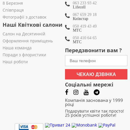
8 Березня
063 233 93 42
Lifecell
Співпраця
067 659 29 18
Фотографії з доставок
Київстар
Наші Квіткові салони
050 419 43 49
МТС
Салон на Десятинній
050 410 64 65
Оформлення приміщень
МТС
Наша команда
Передзвонити вам ?
Поради з флористики
Наші роботи
ЧЕКАЮ ДЗВІНКА
Соціальні мережі
Компанія заснована у 1999
році
Подарувати квіти так просто!
25 років успішної роботи!