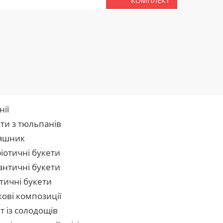
КОМПЛЕКТ
нії
ти з тюльпанів
яшник
іотичні букети
нтичні букети
тичні букети
кові композиції
т із солодощів