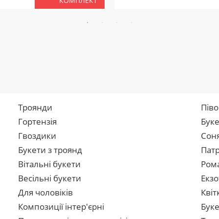
КОМПЛЕКТ
Троянди
Піво
Гортензія
Буке
Гвоздики
Сон
Букети з троянд
Патр
Вітальні букети
Рома
Весільні букети
Екзо
Для чоловіків
Квіт
Композиції інтер'єрні
Буке