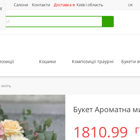
нас
Салони
Контакти
Доставка в
Київ і область
UK
X
озиції
Кошики
Композиції траурні
Букети в
а мить
Букет Ароматна м
1810.99