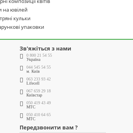
рні композиції квітів
и на ювілей
тряні кульки
рункові упаковки
Зв'яжіться з нами
0 800 21 54 55
Україна
044 545 54 55
м. Київ
063 233 93 42
Lifecell
067 659 29 18
Київстар
050 419 43 49
МТС
050 410 64 65
МТС
Передзвонити вам ?