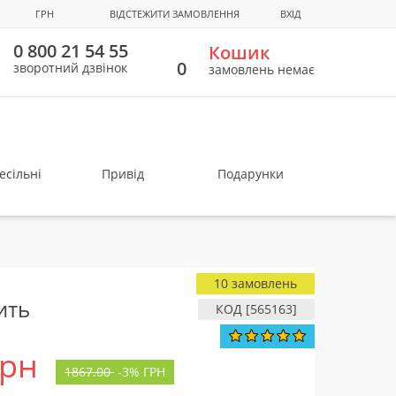
ГРН
ВІДСТЕЖИТИ ЗАМОВЛЕННЯ
ВХІД
0 800 21 54 55
Кошик
0
зворотний дзвінок
замовлень немає
есільні
Привід
Подарунки
10 замовлень
ить
КОД [565163]
грн
1867.00
-
3%
ГРН