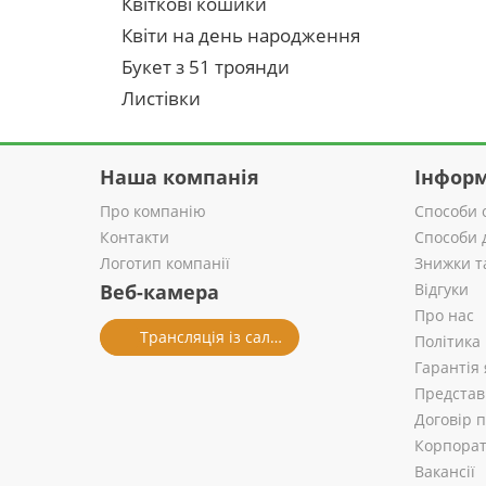
Квіткові кошики
Квіти на день народження
Букет з 51 троянди
Листівки
Наша компанія
Інформ
Про компанію
Способи 
Контакти
Способи 
Логотип компанії
Знижки т
Веб-камера
Відгуки
Про нас
Трансляція із салону
Політика
Гарантія 
Представ
Договір 
Корпорат
Вакансії