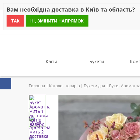
Знижки
Оплата
Доставка
Відгуки
Гарантія
Про 
Вам необхідна доставка в Київ та область?
ТАК
НІ, ЗМІНИТИ НАПРЯМОК
since 1999
Квіти
Букети
Комп
Головна
Каталог товарів
Букети дня
Букет Ароматн