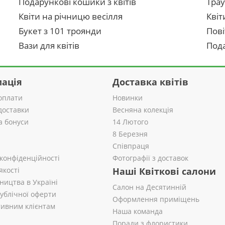
Подарункові кошики з квітів
Трау
Квіти на річницю весілля
Квіт
Букет з 101 троянди
Пові
Вази для квітів
Пода
ація
Доставка квітів
оплати
Новинки
доставки
Весняна колекція
а бонуси
14 Лютого
8 Березня
Співпраця
 конфіденційності
Фотографії з доставок
якості
Наші Квіткові салони
ництва в Україні
Салон на Десятинній
публічної оферти
Оформлення приміщень
ивним клієнтам
Наша команда
Поради з флористики