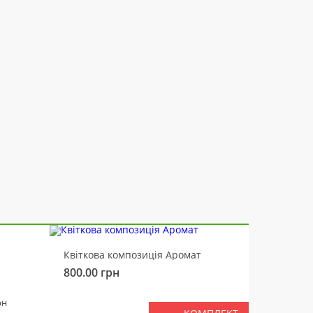
-10%
Квіткова композиція Аромат
Ведмід
800.00
грн
450.00
РАЗ
рн