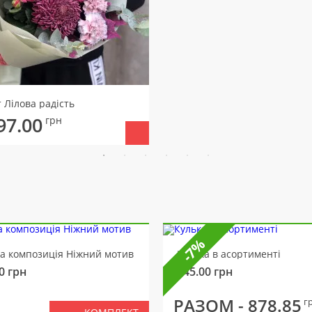
 Лілова радість
97.00
грн
-7%
ва композиція Ніжний мотив
Кулька в асортименті
0
грн
145.00
грн
РАЗОМ -
878.85
г