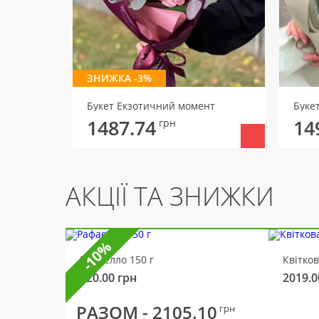
ЗНИЖКА -3%
Букет Екзотичний момент
Букет
1487.74
14
грн
АКЦІЇ ТА ЗНИЖКИ
-10%
Рафаелло 150 г
Квітко
320.00
грн
2019.0
РАЗОМ -
2105.10
грн