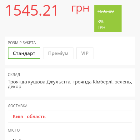
1545.21
грн
1593.00
-
3%
ГРН
РОЗМІР БУКЕТА
Стандарт
Преміум
VIP
СКЛАД
Троянда кущова Джульєтта, троянда Кімберлі, зелень,
декор
ДОСТАВКА
Київ і область
МІСТО