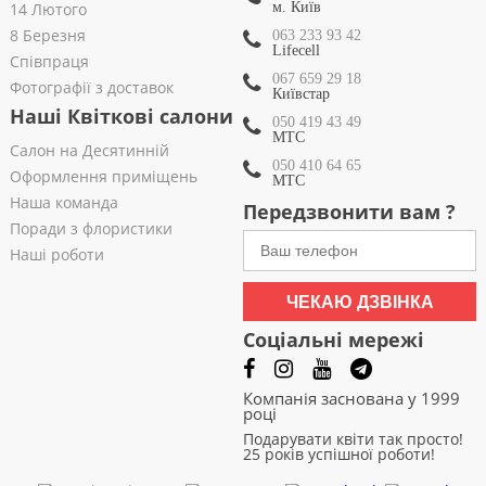
14 Лютого
м. Київ
8 Березня
063 233 93 42
Lifecell
Співпраця
067 659 29 18
Фотографії з доставок
Київстар
Наші Квіткові салони
050 419 43 49
МТС
Салон на Десятинній
050 410 64 65
Оформлення приміщень
МТС
Наша команда
Передзвонити вам ?
Поради з флористики
Наші роботи
ЧЕКАЮ ДЗВІНКА
Соціальні мережі
Компанія заснована у 1999
році
Подарувати квіти так просто!
25 років успішної роботи!