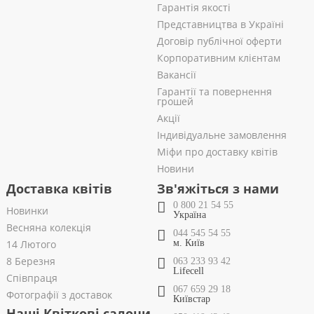
Гарантія якості
Представництва в Україні
Договір публічної оферти
Корпоративним клієнтам
Вакансії
Гарантії та повернення
грошей
Акції
Індивідуальне замовлення
Міфи про доставку квітів
Новини
Доставка квітів
Зв'яжіться з нами
0 800 21 54 55
Новинки
Україна
Весняна колекція
044 545 54 55
14 Лютого
м. Київ
8 Березня
063 233 93 42
Lifecell
Співпраця
067 659 29 18
Фотографії з доставок
Київстар
Наші Квіткові салони