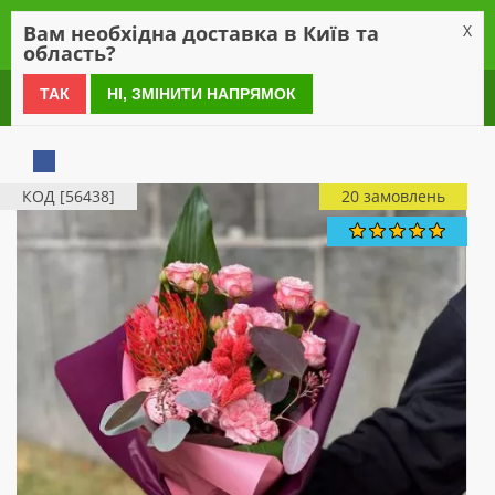
0
Вам необхідна доставка в Київ та
X
область?
0 800 21 54 55
ТАК
НІ, ЗМІНИТИ НАПРЯМОК
КОД [56438]
20 замовлень