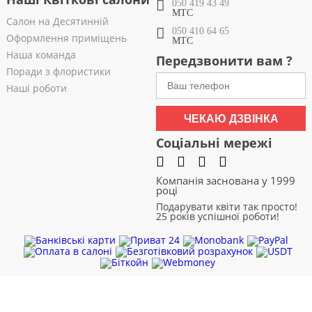
050 419 43 49
МТС
Салон на Десятинній
050 410 64 65
Оформлення приміщень
МТС
Наша команда
Передзвонити вам ?
Поради з флористики
Наші роботи
ЧЕКАЮ ДЗВІНКА
Соціальні мережі
Компанія заснована у 1999
році
Подарувати квіти так просто!
25 років успішної роботи!
Чернівці
|
Чернігів
|
Черкаси
|
Хмельницький
|
Харків
|
Суми
|
Рівне
|
Полтава
|
Одеса
|
Миколаїв
|
Львів
|
Кривий Ріг
|
Кропивницький
|
Запоріжжя
|
Житомир
|
Дніпро
|
Дніпродзержинськ
|
Вінниця