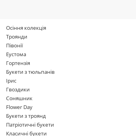
Осіння колекція
Троянди
Півонії
Еустома
Гортензія
Букети з тюльпанів
Ірис
Гвоздики
Соняшник
Flower Day
Букети з троянд
Патріотичні букети
Класичні букети