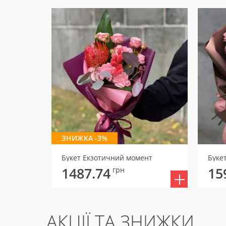
ЗНИЖКА -3%
Букет Екзотичний момент
Буке
1487.74
15
грн
АКЦІЇ ТА ЗНИЖКИ