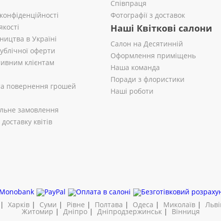
Співпраця
 конфіденційності
Фотографії з доставок
якості
Наші Квіткові салони
ництва в Україні
Салон на Десятинній
публічної оферти
Оформлення приміщень
ивним клієнтам
Наша команда
Поради з флористики
 та повернення грошей
Наші роботи
альне замовлення
доставку квітів
|
Харків
|
Суми
|
Рівне
|
Полтава
|
Одеса
|
Миколаїв
|
Льві
Житомир
|
Дніпро
|
Дніпродзержинськ
|
Вінниця