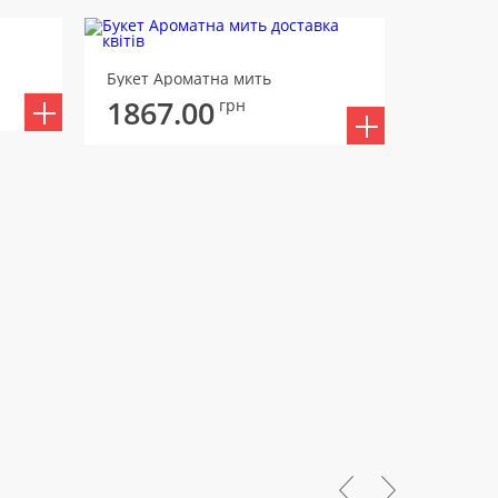
Букет Лі
Букет Ароматна мить
1871
1867.00
грн