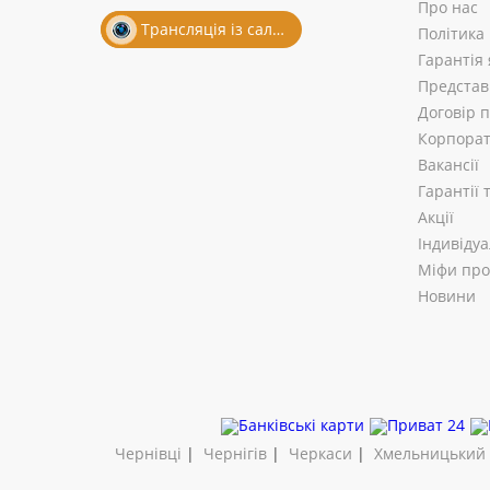
Про нас
Трансляція із салону
Політика
Гарантія 
Представ
Договір 
Корпорат
Вакансії
Гарантії
Акції
Індивіду
Міфи про 
Новини
Чернівці
|
Чернігів
|
Черкаси
|
Хмельницький