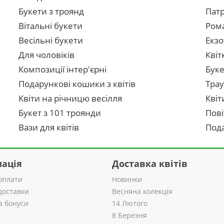
Букети з троянд
Патр
Вітальні букети
Рома
Весільні букети
Екзо
Для чоловіків
Квіт
Композиції інтер'єрні
Буке
Подарункові кошики з квітів
Трау
Квіти на річницю весілля
Квіт
Букет з 101 троянди
Пові
Вази для квітів
Пода
ація
Доставка квітів
оплати
Новинки
доставки
Весняна колекція
а бонуси
14 Лютого
8 Березня