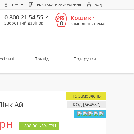
ГРН
ВІДСТЕЖИТИ ЗАМОВЛЕННЯ
ВХІД
0 800 21 54 55
Кошик
0
зворотний дзвінок
замовлень немає
есільні
Привід
Подарунки
15 замовлень
Пінк Ай
КОД [564587]
грн
1898.00
-
3%
ГРН