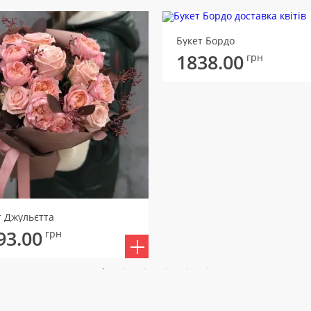
Букет Бордо
1838.00
грн
т Джульєтта
93.00
грн