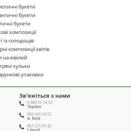
іотичні букети
нтичні букети
тичні букети
кові композиції
т із солодощів
рні композиції квітів
и на ювілей
тряні кульки
рункові упаковки
Зв'яжіться з нами
0 800 21 54 55
Україна
044 545 54 55
м. Київ
063 233 93 42
Lifecell