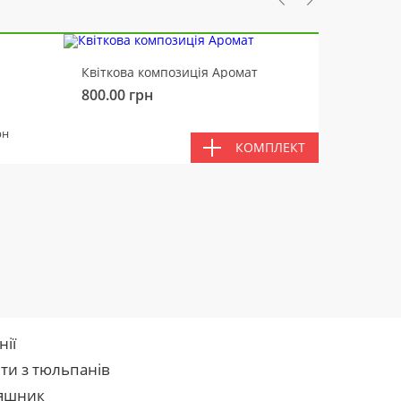
-10%
Квіткова композиція Аромат
Ведмід
800.00
грн
450.00
РАЗ
рн
КОМПЛЕКТ
нії
ти з тюльпанів
яшник