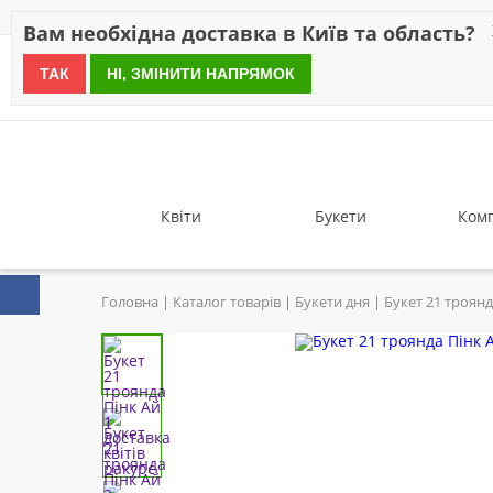
Знижки
Оплата
Доставка
Відгуки
Гарантія
Про 
Вам необхідна доставка в Київ та область?
ТАК
НІ, ЗМІНИТИ НАПРЯМОК
since 1999
Квіти
Букети
Комп
Головна
Каталог товарів
Букети дня
Букет 21 троянд