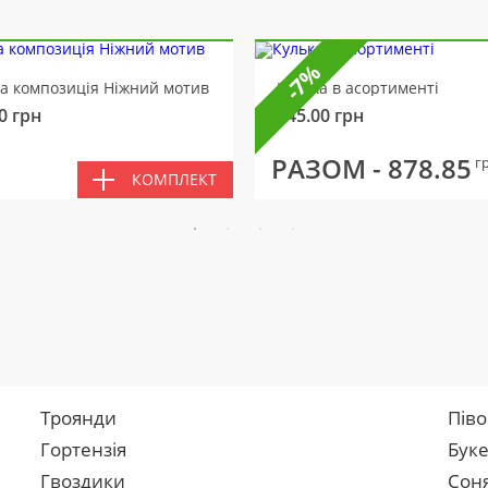
-7%
ва композиція Ніжний мотив
Кулька в асортименті
0
грн
145.00
грн
РАЗОМ -
878.85
г
КОМПЛЕКТ
Троянди
Піво
Гортензія
Буке
Гвоздики
Сон