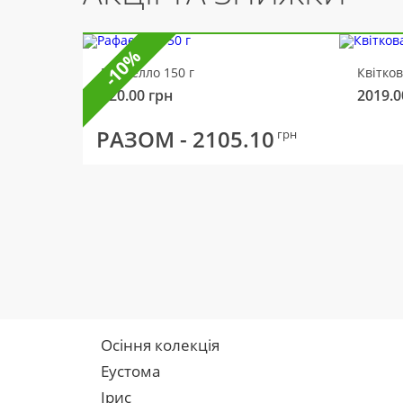
-10%
Рафаелло 150 г
Квітко
320.00
грн
2019.0
РАЗОМ -
2105.10
грн
Осіння колекція
Еустома
Ірис