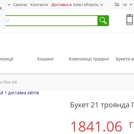
нас
Салони
Контакти
Доставка в
Київ і область
UK
X
озиції
Кошики
Композиції траурні
Букети в
а Пінк Ай
Букет 21 троянда 
1841.06