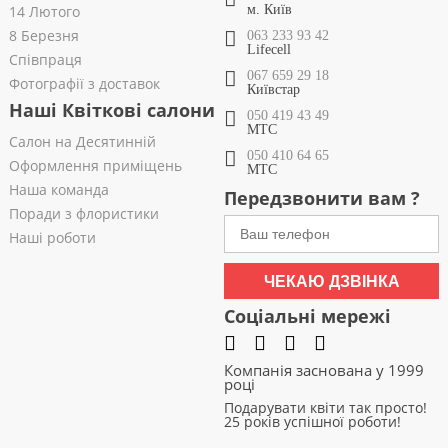
14 Лютого
м. Київ
8 Березня
063 233 93 42
Lifecell
Співпраця
067 659 29 18
Фотографії з доставок
Київстар
Наші Квіткові салони
050 419 43 49
МТС
Салон на Десятинній
050 410 64 65
Оформлення приміщень
МТС
Наша команда
Передзвонити вам ?
Поради з флористики
Наші роботи
ЧЕКАЮ ДЗВІНКА
Соціальні мережі
Компанія заснована у 1999
році
Подарувати квіти так просто!
25 років успішної роботи!