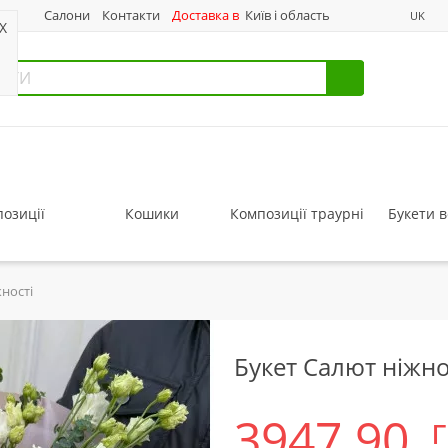
нас
Салони
Контакти
Доставка в
Київ і область
UK
X
озиції
Кошики
Композиції траурні
Букети в
ності
Букет Салют ніжно
3947.90