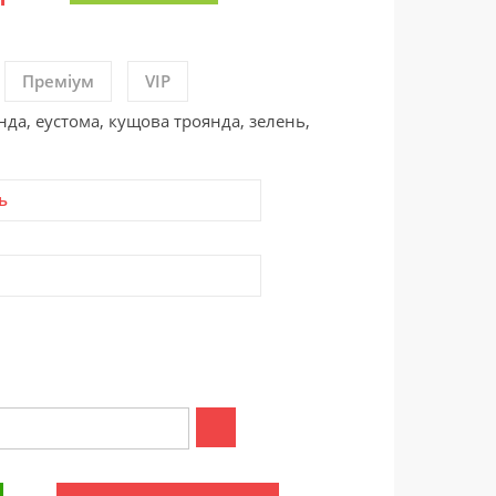
Преміум
VIP
нда, еустома, кущова троянда, зелень,
ь