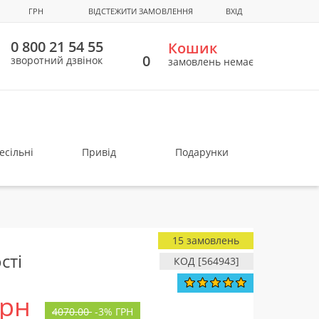
ГРН
ВІДСТЕЖИТИ ЗАМОВЛЕННЯ
ВХІД
0 800 21 54 55
Кошик
0
зворотний дзвінок
замовлень немає
есільні
Привід
Подарунки
15 замовлень
сті
КОД [564943]
грн
4070.00
-
3%
ГРН