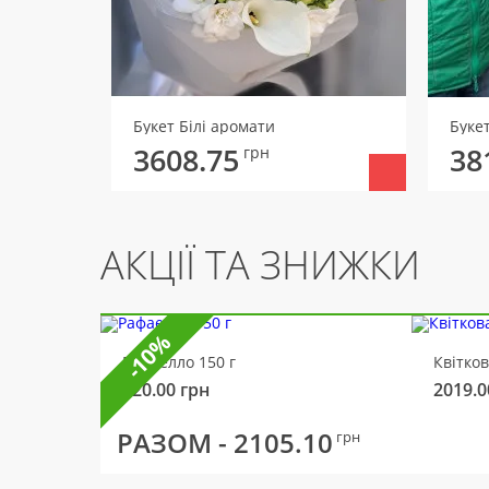
Букет Білі аромати
Буке
3608.75
38
грн
АКЦІЇ ТА ЗНИЖКИ
-10%
Рафаелло 150 г
Квітко
320.00
грн
2019.0
РАЗОМ -
2105.10
грн