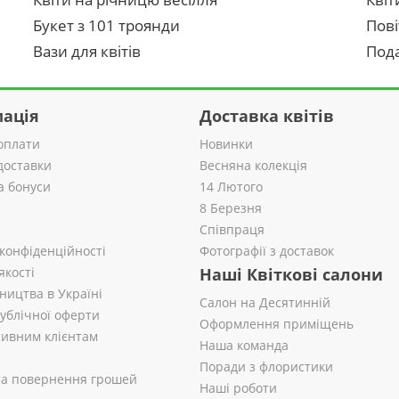
Букет з 101 троянди
Пові
Вази для квітів
Пода
ація
Доставка квітів
оплати
Новинки
доставки
Весняна колекція
а бонуси
14 Лютого
8 Березня
Співпраця
 конфіденційності
Фотографії з доставок
якості
Наші Квіткові салони
ництва в Україні
Салон на Десятинній
публічної оферти
Оформлення приміщень
ивним клієнтам
Наша команда
Поради з флористики
 та повернення грошей
Наші роботи