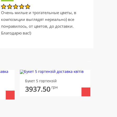
Очень милые и трогательные цветы, в
композиции выглядят нереально) все
понравилось, от цветов, до доставки.
Благодарю вас!)
Букет 5 гортензій
Букет Іс
3937.50
3950
грн