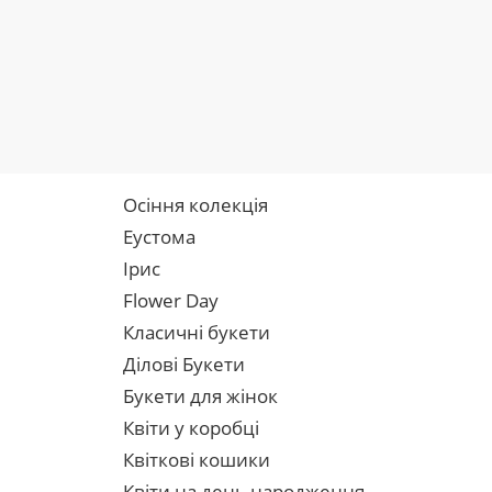
Осіння колекція
Еустома
Ірис
Flower Day
Класичні букети
Ділові Букети
Букети для жінок
Квіти у коробці
Квіткові кошики
Квіти на день народження