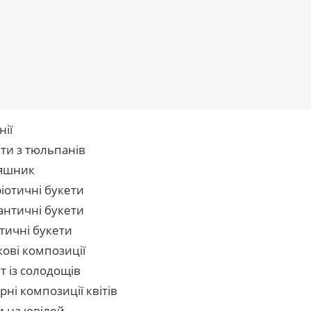
нії
ти з тюльпанів
яшник
іотичні букети
нтичні букети
тичні букети
кові композиції
т із солодощів
рні композиції квітів
и на ювілей