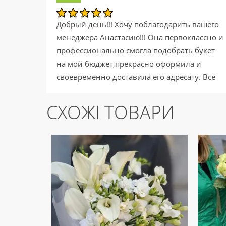
Добрый день!!! Хочу поблагодарить вашего
менеджера Анастасию!!! Она первоклассно и
профессионально смогла подобрать букет
на мой бюджет,прекрасно оформила и
своевременно доставила его адресату. Все
было на высшем уровне. Благодарю от всей
души!!! Теперь буду вашим постоянным
СХОЖІ ТОВАРИ
клиентом...