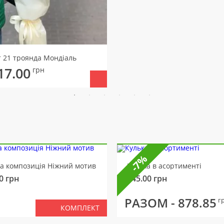
т 21 троянда Мондіаль
17.00
грн
-7%
ва композиція Ніжний мотив
Кулька в асортименті
0
грн
145.00
грн
РАЗОМ -
878.85
г
КОМПЛЕКТ