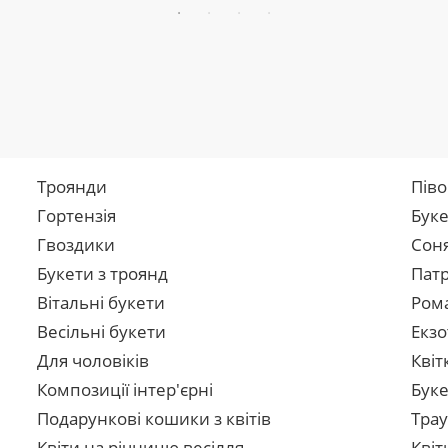
Троянди
Піво
Гортензія
Буке
Гвоздики
Сон
Букети з троянд
Патр
Вітальні букети
Рома
Весільні букети
Екзо
Для чоловіків
Квіт
Композиції інтер'єрні
Буке
Подарункові кошики з квітів
Трау
Квіти на річницю весілля
Квіт