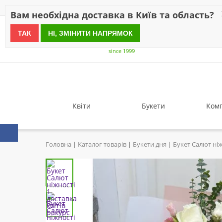
Знижки
Оплата
Доставка
Відгуки
Гарантія
Про 
Вам необхідна доставка в Київ та область?
ТАК
НІ, ЗМІНИТИ НАПРЯМОК
since 1999
Квіти
Букети
Комп
Головна
Каталог товарів
Букети дня
Букет Салют ніж