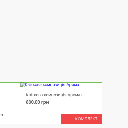
-10%
Квіткова композиція Аромат
Ведмід
800.00
грн
450.00
РАЗ
рн
КОМПЛЕКТ