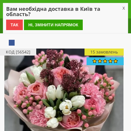
0
Вам необхідна доставка в Київ та
X
область?
0 800 21 54 55
ТАК
НІ, ЗМІНИТИ НАПРЯМОК
КОД [56542]
15 замовлень