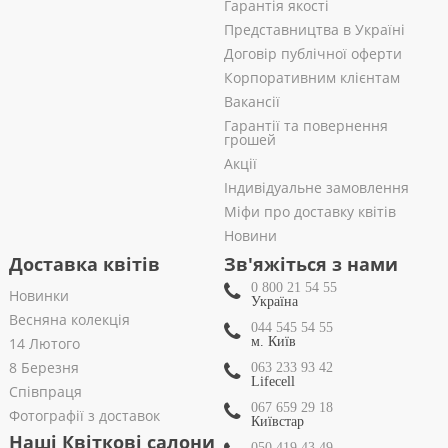
Гарантія якості
Представництва в Україні
Договір публічної оферти
Корпоративним клієнтам
Вакансії
Гарантії та повернення
грошей
Акції
Індивідуальне замовлення
Міфи про доставку квітів
Новини
Доставка квітів
Зв'яжіться з нами
0 800 21 54 55
Новинки
Україна
Весняна колекція
044 545 54 55
14 Лютого
м. Київ
8 Березня
063 233 93 42
Lifecell
Співпраця
067 659 29 18
Фотографії з доставок
Київстар
Наші Квіткові салони
050 419 43 49