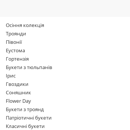
Осіння колекція
Троянди
Півонії
Еустома
Гортензія
Букети з тюльпанів
Ірис
Гвоздики
Соняшник
Flower Day
Букети з троянд
Патріотичні букети
Класичні букети