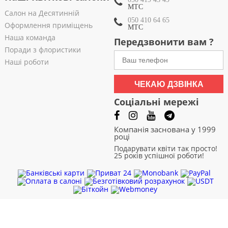
МТС
Салон на Десятинній
050 410 64 65
Оформлення приміщень
МТС
Наша команда
Передзвонити вам ?
Поради з флористики
Наші роботи
ЧЕКАЮ ДЗВІНКА
Соціальні мережі
Компанія заснована у 1999
році
Подарувати квіти так просто!
25 років успішної роботи!
Чернівці
|
Чернігів
|
Черкаси
|
Хмельницький
|
Харків
|
Суми
|
Рівне
|
Полтава
|
Одеса
|
Миколаїв
|
Львів
|
Кривий Ріг
|
Кропивницький
|
Запоріжжя
|
Житомир
|
Дніпро
|
Дніпродзержинськ
|
Вінниця