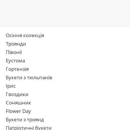
Осіння колекція
Троянди
Півонії
Еустома
Гортензія
Букети з тюльпанів
Ірис
Гвоздики
Соняшник
Flower Day
Букети з троянд
Патріотичні букети