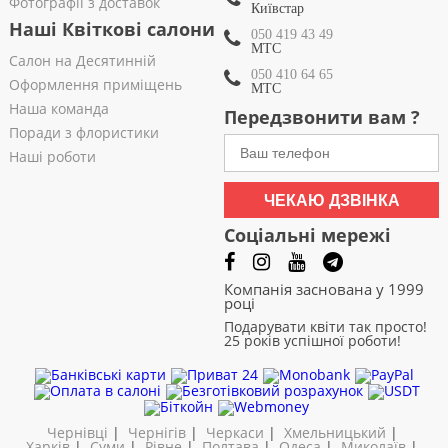
Фотографії з доставок
Київстар
Наші Квіткові салони
050 419 43 49
МТС
Салон на Десятинній
050 410 64 65
Оформлення приміщень
МТС
Наша команда
Передзвонити вам ?
Поради з флористики
Наші роботи
ЧЕКАЮ ДЗВІНКА
Соціальні мережі
Компанія заснована у 1999
році
Подарувати квіти так просто!
25 років успішної роботи!
Чернівці
|
Чернігів
|
Черкаси
|
Хмельницький
|
Харків
|
Суми
|
Рівне
|
Полтава
|
Одеса
|
Миколаїв
|