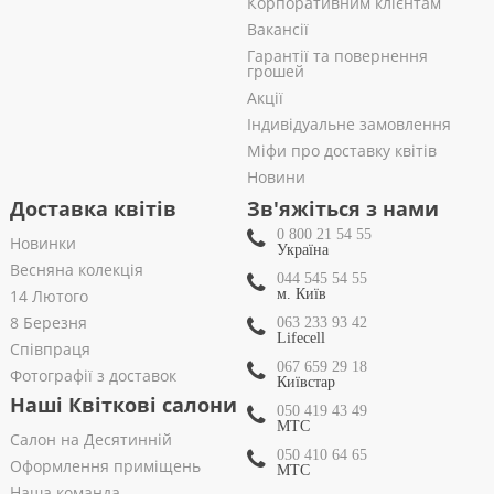
Корпоративним клієнтам
Вакансії
Гарантії та повернення
грошей
Акції
Індивідуальне замовлення
Міфи про доставку квітів
Новини
Доставка квітів
Зв'яжіться з нами
0 800 21 54 55
Новинки
Україна
Весняна колекція
044 545 54 55
14 Лютого
м. Київ
8 Березня
063 233 93 42
Lifecell
Співпраця
067 659 29 18
Фотографії з доставок
Київстар
Наші Квіткові салони
050 419 43 49
МТС
Салон на Десятинній
050 410 64 65
Оформлення приміщень
МТС
Наша команда