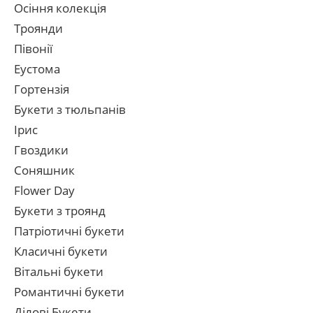
Осіння колекція
Троянди
Півонії
Еустома
Гортензія
Букети з тюльпанів
Ірис
Гвоздики
Соняшник
Flower Day
Букети з троянд
Патріотичні букети
Класичні букети
Вітальні букети
Романтичні букети
Ділові Букети