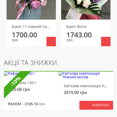
Букет 11 півоній Сара Бернар
Букет Вогні
1700.00
1743.00
грн
грн
АКЦІЇ ТА ЗНИЖКИ
-10%
Рафаелло 150 г
Квіткова композиція Ніжний мотив
320.00
грн
2019.00
грн
РАЗОМ -
2105.10
грн
КОМПЛЕКТ