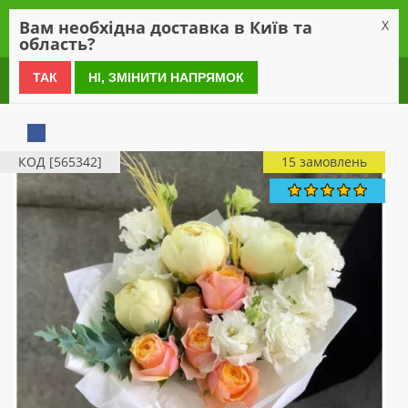
0
Вам необхідна доставка в Київ та
X
область?
0 800 21 54 55
ТАК
НІ, ЗМІНИТИ НАПРЯМОК
КОД [565342]
15 замовлень