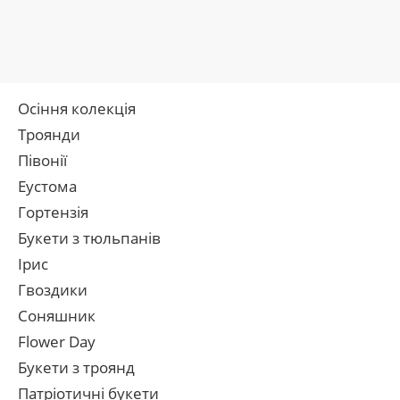
Осіння колекція
Троянди
Півонії
Еустома
Гортензія
Букети з тюльпанів
Ірис
Гвоздики
Соняшник
Flower Day
Букети з троянд
Патріотичні букети