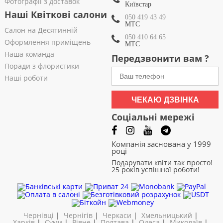
Фотографії з доставок
Київстар
Наші Квіткові салони
050 419 43 49
МТС
Салон на Десятинній
050 410 64 65
Оформлення приміщень
МТС
Наша команда
Передзвонити вам ?
Поради з флористики
Наші роботи
ЧЕКАЮ ДЗВІНКА
Соціальні мережі
Компанія заснована у 1999
році
Подарувати квіти так просто!
25 років успішної роботи!
Чернівці
|
Чернігів
|
Черкаси
|
Хмельницький
|
Харків
|
Суми
|
Рівне
|
Полтава
|
Одеса
|
Миколаїв
|