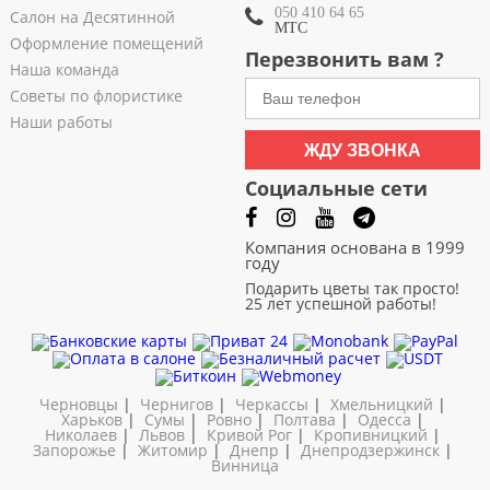
050 410 64 65
Салон на Десятинной
МТС
Оформление помещений
Перезвонить вам ?
Наша команда
Советы по флористике
Наши работы
ЖДУ ЗВОНКА
Социальные сети
Компания основана в 1999
году
Подарить цветы так просто!
25 лет успешной работы!
Черновцы
|
Чернигов
|
Черкассы
|
Хмельницкий
|
Харьков
|
Сумы
|
Ровно
|
Полтава
|
Одесса
|
Николаев
|
Львов
|
Кривой Рог
|
Кропивницкий
|
Запорожье
|
Житомир
|
Днепр
|
Днепродзержинск
|
Винница