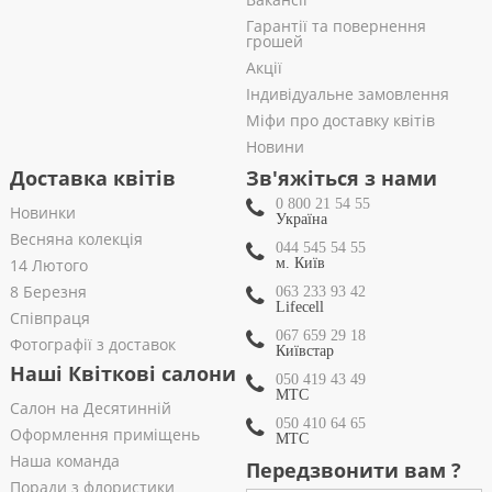
Гарантії та повернення
грошей
Акції
Індивідуальне замовлення
Міфи про доставку квітів
Новини
Доставка квітів
Зв'яжіться з нами
0 800 21 54 55
Новинки
Україна
Весняна колекція
044 545 54 55
14 Лютого
м. Київ
8 Березня
063 233 93 42
Lifecell
Співпраця
067 659 29 18
Фотографії з доставок
Київстар
Наші Квіткові салони
050 419 43 49
МТС
Салон на Десятинній
050 410 64 65
Оформлення приміщень
МТС
Наша команда
Передзвонити вам ?
Поради з флористики