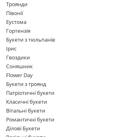
Троянди
Півонії
Еустома
Гортензія
Букети з тюльпанів
Ірис
Гвоздики
Соняшник
Flower Day
Букети з троянд
Патріотичні букети
Класичні букети
Вітальні букети
Романтичні букети
Ділові Букети