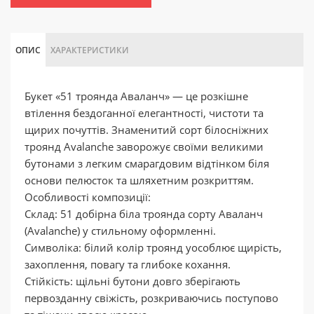
ОПИС
ХАРАКТЕРИСТИКИ
Букет «51 троянда Аваланч» — це розкішне
втілення бездоганної елегантності, чистоти та
щирих почуттів. Знаменитий сорт білосніжних
троянд Avalanche заворожує своїми великими
бутонами з легким смарагдовим відтінком біля
основи пелюсток та шляхетним розкриттям.
Особливості композиції:
Склад: 51 добірна біла троянда сорту Аваланч
(Avalanche) у стильному оформленні.
Символіка: білий колір троянд уособлює щирість,
захоплення, повагу та глибоке кохання.
Стійкість: щільні бутони довго зберігають
первозданну свіжість, розкриваючись поступово