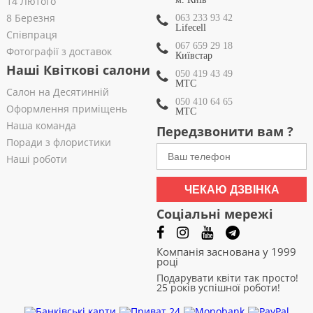
14 Лютого
8 Березня
063 233 93 42
Lifecell
Співпраця
067 659 29 18
Фотографії з доставок
Київстар
Наші Квіткові салони
050 419 43 49
МТС
Салон на Десятинній
050 410 64 65
Оформлення приміщень
МТС
Наша команда
Передзвонити вам ?
Поради з флористики
Наші роботи
ЧЕКАЮ ДЗВІНКА
Соціальні мережі
Компанія заснована у 1999
році
Подарувати квіти так просто!
25 років успішної роботи!