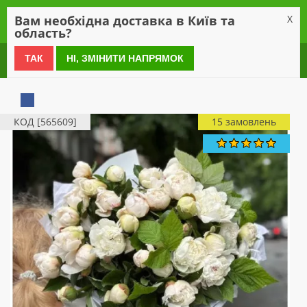
0
Вам необхідна доставка в Київ та
X
область?
0 800 21 54 55
ТАК
НІ, ЗМІНИТИ НАПРЯМОК
КОД [565609]
15 замовлень