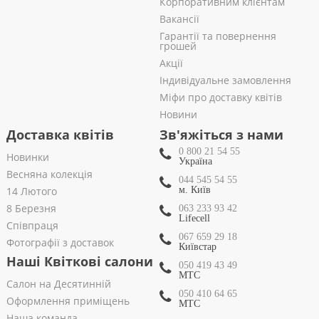
Корпоративним клієнтам
Вакансії
Гарантії та повернення
грошей
Акції
Індивідуальне замовлення
Міфи про доставку квітів
Новини
Доставка квітів
Зв'яжіться з нами
0 800 21 54 55
Новинки
Україна
Весняна колекція
044 545 54 55
14 Лютого
м. Київ
8 Березня
063 233 93 42
Lifecell
Співпраця
067 659 29 18
Фотографії з доставок
Київстар
Наші Квіткові салони
050 419 43 49
МТС
Салон на Десятинній
050 410 64 65
Оформлення приміщень
МТС
Наша команда