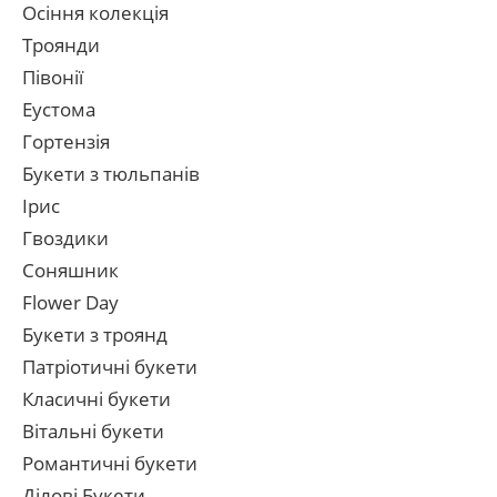
Осіння колекція
Троянди
Півонії
Еустома
Гортензія
Букети з тюльпанів
Ірис
Гвоздики
Соняшник
Flower Day
Букети з троянд
Патріотичні букети
Класичні букети
Вітальні букети
Романтичні букети
Ділові Букети