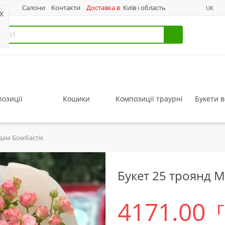
нас
Салони
Контакти
Доставка в
Київ і область
UK
X
озиції
Кошики
Композиції траурні
Букети в
дам Бомбастік
Букет 25 троянд 
4171.00