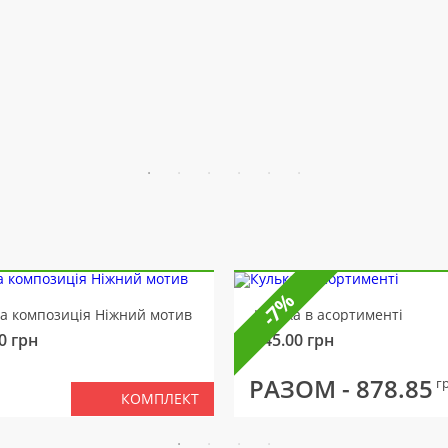
-7%
ва композиція Ніжний мотив
Кулька в асортименті
0
грн
145.00
грн
РАЗОМ -
878.85
г
КОМПЛЕКТ