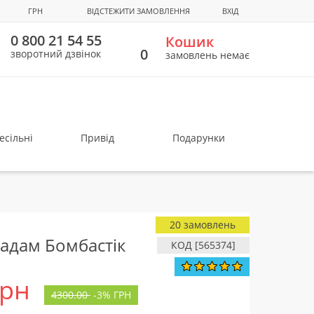
ГРН
ВІДСТЕЖИТИ ЗАМОВЛЕННЯ
ВХІД
0 800 21 54 55
Кошик
0
зворотний дзвінок
замовлень немає
есільні
Привід
Подарунки
20 замовлень
Мадам Бомбастік
КОД [565374]
грн
4300.00
-
3%
ГРН