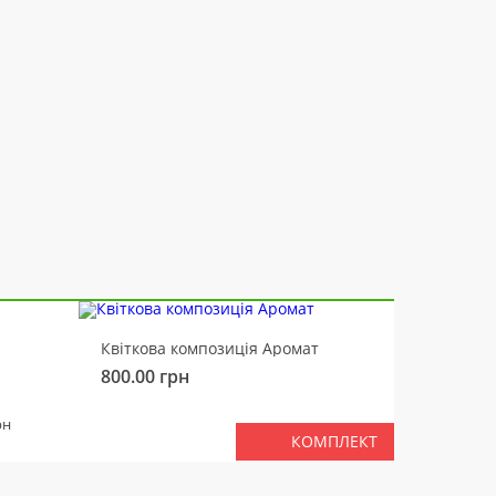
-10%
Квіткова композиція Аромат
Ведмід
800.00
грн
450.00
РАЗ
рн
КОМПЛЕКТ