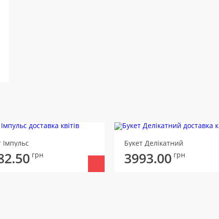
т Імпульс
Букет Делікатний
82.50
3993.00
грн
грн