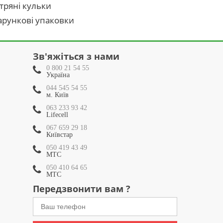
тряні кульки
рункові упаковки
Зв'яжіться з нами
0 800 21 54 55
Україна
044 545 54 55
м. Київ
063 233 93 42
Lifecell
067 659 29 18
Київстар
050 419 43 49
МТС
050 410 64 65
МТС
Передзвонити вам ?