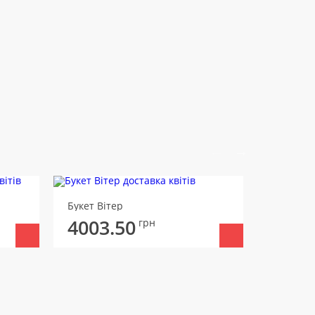
Букет Вітер
Букет Ав
4003.50
4052
грн