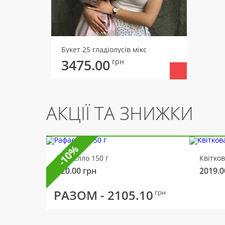
Букет 25 гладіолусів мікс
3475.00
грн
АКЦІЇ ТА ЗНИЖКИ
-10%
Рафаелло 150 г
Квітко
320.00
грн
2019.0
РАЗОМ -
2105.10
грн