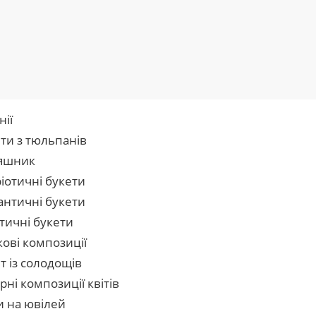
нії
ти з тюльпанів
яшник
іотичні букети
нтичні букети
тичні букети
кові композиції
т із солодощів
рні композиції квітів
и на ювілей