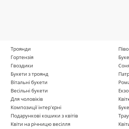
Троянди
Піво
Гортензія
Буке
Гвоздики
Сон
Букети з троянд
Патр
Вітальні букети
Рома
Весільні букети
Екзо
Для чоловіків
Квіт
Композиції інтер'єрні
Буке
Подарункові кошики з квітів
Трау
Квіти на річницю весілля
Квіт