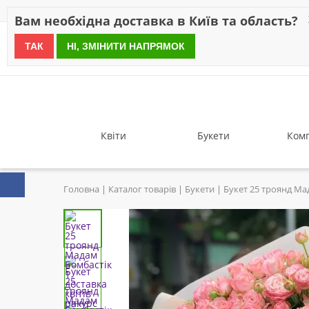
Знижки
Оплата
Доставка
Відгуки
Гарантія
Про 
Вам необхідна доставка в Київ та область?
ТАК
НІ, ЗМІНИТИ НАПРЯМОК
since 1999
Квіти
Букети
Комп
Головна
Каталог товарів
Букети
Букет 25 троянд Ма