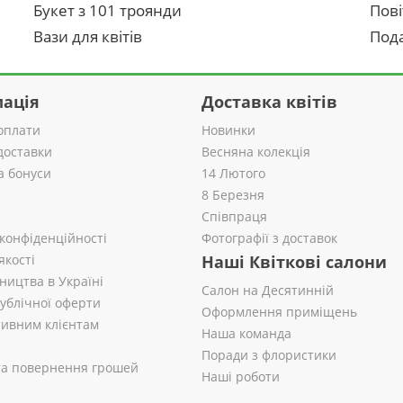
Букет з 101 троянди
Пові
Вази для квітів
Пода
ація
Доставка квітів
оплати
Новинки
доставки
Весняна колекція
а бонуси
14 Лютого
8 Березня
Співпраця
 конфіденційності
Фотографії з доставок
якості
Наші Квіткові салони
ництва в Україні
Салон на Десятинній
публічної оферти
Оформлення приміщень
ивним клієнтам
Наша команда
Поради з флористики
 та повернення грошей
Наші роботи