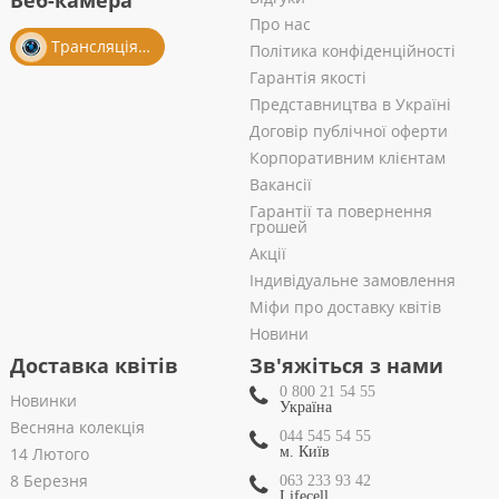
Веб-камера
Про нас
Трансляція із салону
Політика конфіденційності
Гарантія якості
Представництва в Україні
Договір публічної оферти
Корпоративним клієнтам
Вакансії
Гарантії та повернення
грошей
Акції
Індивідуальне замовлення
Міфи про доставку квітів
Новини
Доставка квітів
Зв'яжіться з нами
0 800 21 54 55
Новинки
Україна
Весняна колекція
044 545 54 55
14 Лютого
м. Київ
8 Березня
063 233 93 42
Lifecell