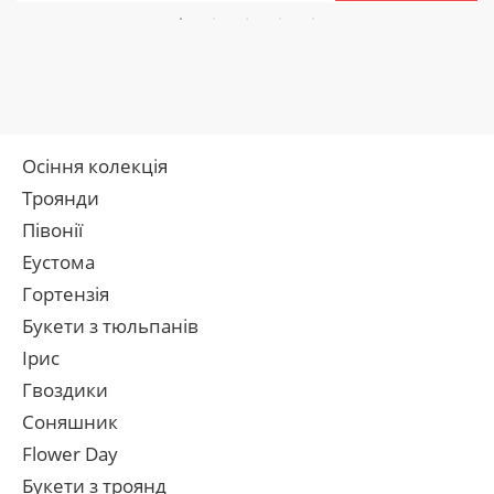
Осіння колекція
Троянди
Півонії
Еустома
Гортензія
Букети з тюльпанів
Ірис
Гвоздики
Соняшник
Flower Day
Букети з троянд