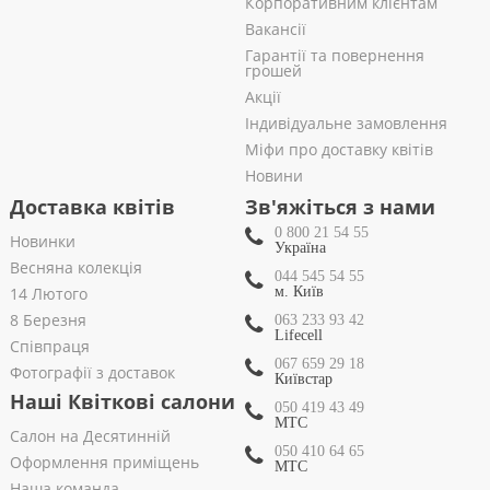
Корпоративним клієнтам
Вакансії
Гарантії та повернення
грошей
Акції
Індивідуальне замовлення
Міфи про доставку квітів
Новини
Доставка квітів
Зв'яжіться з нами
0 800 21 54 55
Новинки
Україна
Весняна колекція
044 545 54 55
14 Лютого
м. Київ
8 Березня
063 233 93 42
Lifecell
Співпраця
067 659 29 18
Фотографії з доставок
Київстар
Наші Квіткові салони
050 419 43 49
МТС
Салон на Десятинній
050 410 64 65
Оформлення приміщень
МТС
Наша команда