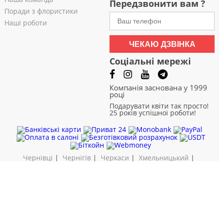
Передзвонити вам ?
Поради з флористики
Наші роботи
ЧЕКАЮ ДЗВІНКА
Соціальні мережі
Компанія заснована у 1999
році
Подарувати квіти так просто!
25 років успішної роботи!
Чернівці
|
Чернігів
|
Черкаси
|
Хмельницький
|
Харків
|
Суми
|
Рівне
|
Полтава
|
Одеса
|
Миколаїв
|
Львів
|
Кривий Ріг
|
Кропивницький
|
Запоріжжя
|
Житомир
|
Дніпро
|
Дніпродзержинськ
|
Вінниця
Доставка квітів. Міжнародна кур'єрська служба. Кур'єрська
доставка. Швидке замовлення 24/7
© Компанія "BUKETEXPRESS"
Всі права захищені 1999 - 2026