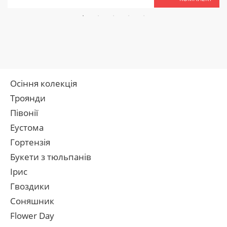
Осіння колекція
Троянди
Півонії
Еустома
Гортензія
Букети з тюльпанів
Ірис
Гвоздики
Соняшник
Flower Day