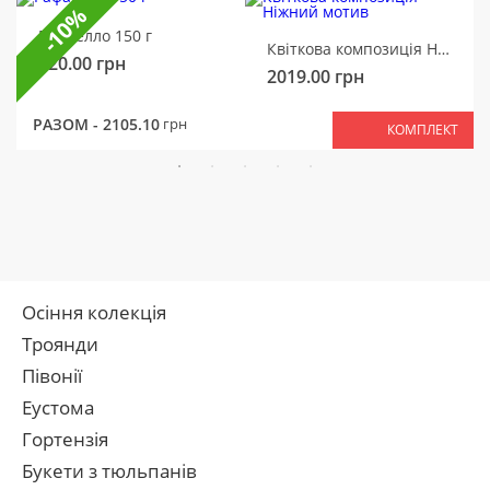
-10%
Рафаелло 150 г
Квіткова композиція Ніжний мотив
320.00
грн
2019.00
грн
РАЗОМ -
2105.10
грн
КОМПЛЕКТ
Осіння колекція
Троянди
Півонії
Еустома
Гортензія
Букети з тюльпанів