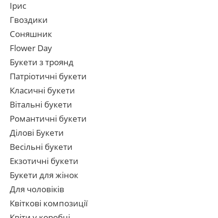
Ірис
Гвоздики
Соняшник
Flower Day
Букети з троянд
Патріотичні букети
Класичні букети
Вітальні букети
Романтичні букети
Ділові Букети
Весільні букети
Екзотичні букети
Букети для жінок
Для чоловіків
Квіткові композиції
Квіти у коробці