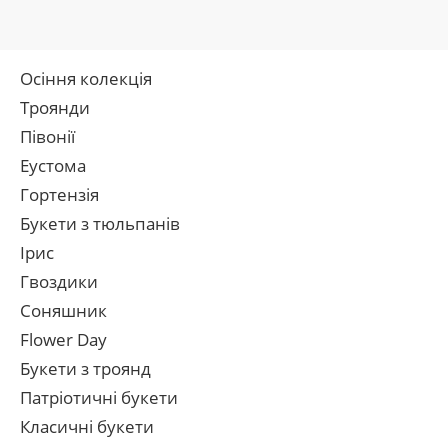
Осіння колекція
Троянди
Півонії
Еустома
Гортензія
Букети з тюльпанів
Ірис
Гвоздики
Соняшник
Flower Day
Букети з троянд
Патріотичні букети
Класичні букети