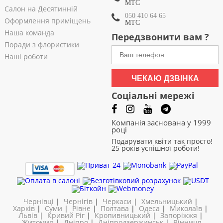
МТС
Салон на Десятинній
050 410 64 65
Оформлення приміщень
МТС
Наша команда
Передзвонити вам ?
Поради з флористики
Наші роботи
ЧЕКАЮ ДЗВІНКА
Соціальні мережі
Компанія заснована у 1999
році
Подарувати квіти так просто!
25 років успішної роботи!
Чернівці
|
Чернігів
|
Черкаси
|
Хмельницький
|
Харків
|
Суми
|
Рівне
|
Полтава
|
Одеса
|
Миколаїв
|
Львів
|
Кривий Ріг
|
Кропивницький
|
Запоріжжя
|
Житомир
|
Дніпро
|
Дніпродзержинськ
|
Вінниця