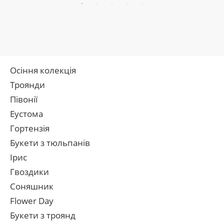
Осіння колекція
Троянди
Півонії
Еустома
Гортензія
Букети з тюльпанів
Ірис
Гвоздики
Соняшник
Flower Day
Букети з троянд