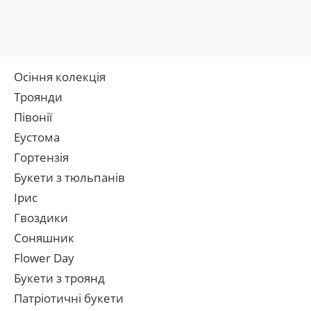
Осіння колекція
Троянди
Півонії
Еустома
Гортензія
Букети з тюльпанів
Ірис
Гвоздики
Соняшник
Flower Day
Букети з троянд
Патріотичні букети