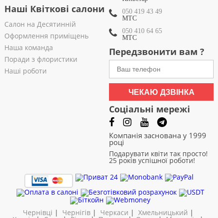
Наші Квіткові салони
050 419 43 49
МТС
Салон на Десятинній
050 410 64 65
Оформлення приміщень
МТС
Наша команда
Передзвонити вам ?
Поради з флористики
Наші роботи
ЧЕКАЮ ДЗВІНКА
Соціальні мережі
Компанія заснована у 1999
році
Подарувати квіти так просто!
25 років успішної роботи!
Чернівці
|
Чернігів
|
Черкаси
|
Хмельницький
|