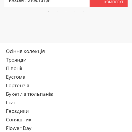
РАЗОМ -
2105.10
грн
КОМПЛЕКТ
Осіння колекція
Троянди
Півонії
Еустома
Гортензія
Букети з тюльпанів
Ірис
Гвоздики
Соняшник
Flower Day