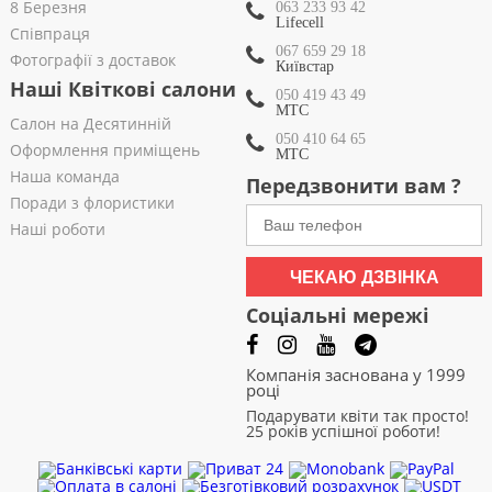
8 Березня
063 233 93 42
Lifecell
Співпраця
067 659 29 18
Фотографії з доставок
Київстар
Наші Квіткові салони
050 419 43 49
МТС
Салон на Десятинній
050 410 64 65
Оформлення приміщень
МТС
Наша команда
Передзвонити вам ?
Поради з флористики
Наші роботи
ЧЕКАЮ ДЗВІНКА
Соціальні мережі
Компанія заснована у 1999
році
Подарувати квіти так просто!
25 років успішної роботи!