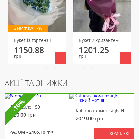
ЗНИЖКА -7%
Букет із гортензії
Букет 7 хризантем
1150.88
1201.25
грн
грн
АКЦІЇ ТА ЗНИЖКИ
-10%
Рафаелло 150 г
Квіткова композиція Ніжний мотив
320.00
грн
2019.00
грн
РАЗОМ -
2105.10
грн
КОМПЛЕКТ