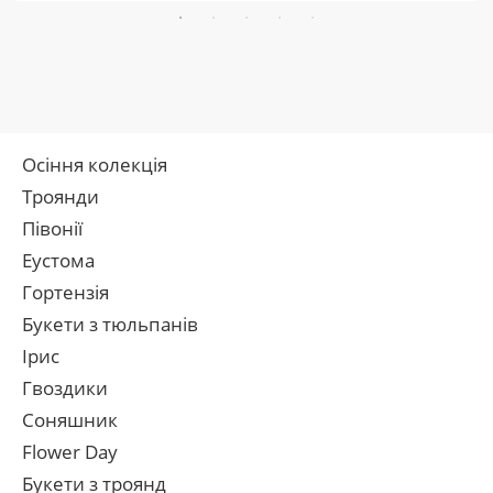
Осіння колекція
Троянди
Півонії
Еустома
Гортензія
Букети з тюльпанів
Ірис
Гвоздики
Соняшник
Flower Day
Букети з троянд