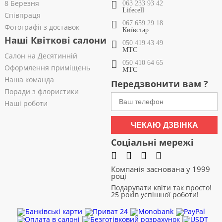
8 Березня
063 233 93 42
Lifecell
Співпраця
067 659 29 18
Фотографії з доставок
Київстар
Наші Квіткові салони
050 419 43 49
МТС
Салон на Десятинній
050 410 64 65
Оформлення приміщень
МТС
Наша команда
Передзвонити вам ?
Поради з флористики
Наші роботи
ЧЕКАЮ ДЗВІНКА
Соціальні мережі
Компанія заснована у 1999
році
Подарувати квіти так просто!
25 років успішної роботи!