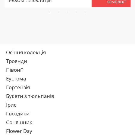
РАЗОМ -
2105.10
грн
КОМПЛЕКТ
Осіння колекція
Троянди
Півонії
Еустома
Гортензія
Букети з тюльпанів
Ірис
Гвоздики
Соняшник
Flower Day