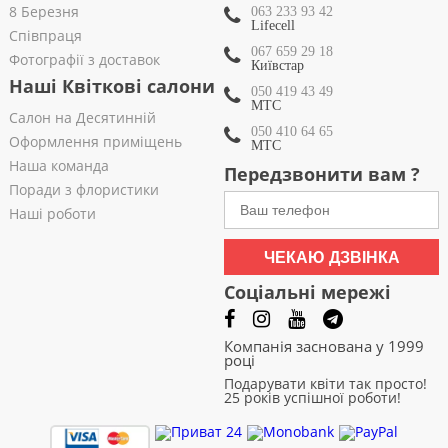
8 Березня
063 233 93 42
Lifecell
Співпраця
067 659 29 18
Фотографії з доставок
Київстар
Наші Квіткові салони
050 419 43 49
МТС
Салон на Десятинній
050 410 64 65
Оформлення приміщень
МТС
Наша команда
Передзвонити вам ?
Поради з флористики
Наші роботи
ЧЕКАЮ ДЗВІНКА
Соціальні мережі
Компанія заснована у 1999
році
Подарувати квіти так просто!
25 років успішної роботи!