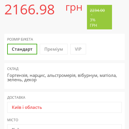
2166.98
грн
2234.00
-
3%
ГРН
РОЗМІР БУКЕТА
Стандарт
Преміум
VIP
СКЛАД
Гортензія, нарцис, альстромерія, вібурнум, матіола,
зелень, декор
ДОСТАВКА
Київ і область
МІСТО